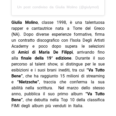
Un post condiviso da Giulia Molino (@giulymol)
Giulia Molino
, classe 1998, è una talentuosa
rapper e cantautrice nata a Torre del Greco
(NA). Dopo diverse esperienze formative, firma
un contratto discografico con l’Isola Degli Artisti
Academy e poco dopo supera le selezioni
di
Amici di Maria De Filippi
, arrivando fino
alla
finale della 19° edizione
. Durante il suo
percorso al talent show, si distingue per le sue
esibizioni e i suoi brani inediti, tra cui
“Va Tutto
Bene”
, che ha raggiunto 15 milioni di streaming
e
“Nietzsche”
, traccia che conferma la sua
abilità nella scrittura. Nel marzo dello stesso
anno, pubblica il suo primo album
“Va Tutto
Bene”
, che debutta nella Top 10 della classifica
FIMI degli album più venduti in Italia.