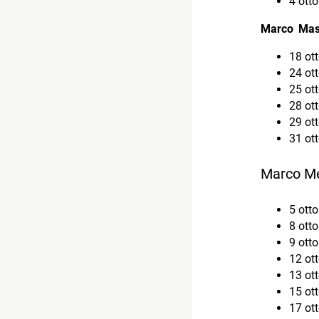
4 ott
Marco Masi
18 ot
24 ot
25 ot
28 ott
29 ot
31 ot
Marco Me
5 ott
8 otto
9 otto
12 ot
13 ot
15 ot
17 ot