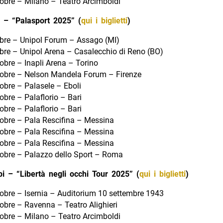
tobre – Milano – Teatro Arcimboldi
– “Palasport 2025” (
qui i biglietti
)
obre – Unipol Forum – Assago (MI)
obre – Unipol Arena – Casalecchio di Reno (BO)
obre – Inapli Arena – Torino
tobre – Nelson Mandela Forum – Firenze
obre – Palasele – Eboli
obre – Palaflorio – Bari
obre – Palaflorio – Bari
tobre – Pala Rescifina – Messina
tobre – Pala Rescifina – Messina
tobre – Pala Rescifina – Messina
tobre – Palazzo dello Sport – Roma
bi – “Libertà negli occhi Tour 2025” (
qui i biglietti
)
tobre – Isernia – Auditorium 10 settembre 1943
tobre – Ravenna – Teatro Alighieri
tobre – Milano – Teatro Arcimboldi