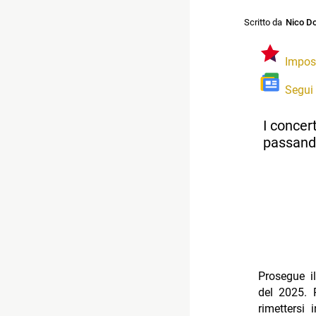
Scritto da
Nico Do
Impos
Segui
I concer
passando
Prosegue i
del 2025. 
rimettersi 