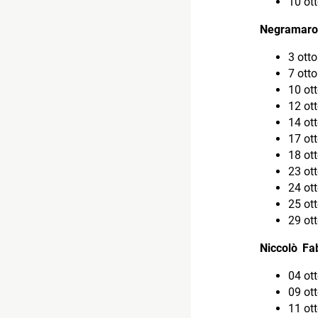
10 ot
Negramaro 
3 ott
7 ott
10 ott
12 ot
14 ott
17 ott
18 ott
23 ot
24 ot
25 ot
29 ot
Niccolò Fa
04 ot
09 ot
11 ot