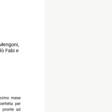
 Mengoni,
lò Fabi e
decimo mese
erfetta per
no pronte ad