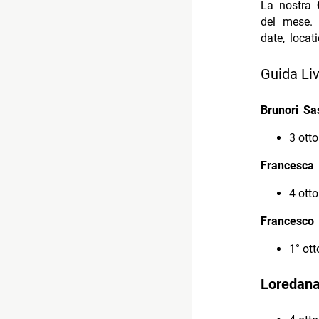
La nostra
del mese. 
date, locat
Guida Liv
Brunori Sa
3 ott
Francesca 
4 ott
Francesco 
1° ot
Loredana