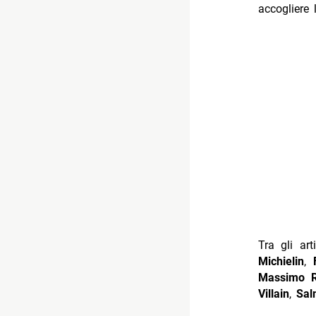
accogliere 
Tra gli ar
Michielin
,
Massimo R
Villain
,
Sal