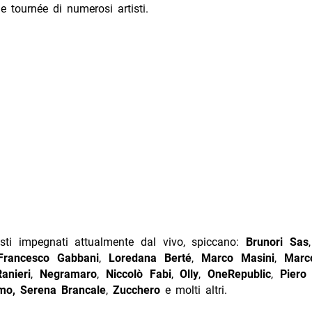
le tournée di numerosi artisti.
tisti impegnati attualmente dal vivo, spiccano:
Brunori Sas
Francesco Gabbani
,
Loredana Berté
,
Marco Masini
,
Marc
anieri
,
Negramaro
,
Niccolò Fabi
,
Olly
,
OneRepublic
,
Piero
mo, Serena Brancale
,
Zucchero
e molti altri.