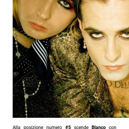
Alla posizione numero
#5
scende
Blanco
con