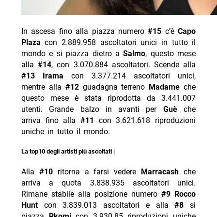
In ascesa fino alla piazza numero
#15
c’è
Capo
Plaza
con 2.889.958 ascoltatori unici in tutto il
mondo e si piazza dietro a
Salmo
, questo mese
alla
#14
, con 3.070.884 ascoltatori. Scende alla
#13
Irama
con 3.377.214 ascoltatori unici,
mentre alla
#12
guadagna terreno
Madame
che
questo mese è stata riprodotta da 3.441.007
utenti. Grande balzo in avanti per
Guè
che
arriva fino alla
#11
con 3.621.618 riproduzioni
uniche in tutto il mondo.
La top10 degli artisti più ascoltati |
Alla
#10
ritorna a farsi vedere
Marracash
che
arriva a quota 3.838.935 ascoltatori unici.
Rimane stabile alla posizione numero
#9
Rocco
Hunt
con 3.839.013 ascoltatori e alla
#8
si
piazza
Rkomi
con 3.930.85 riproduzioni uniche