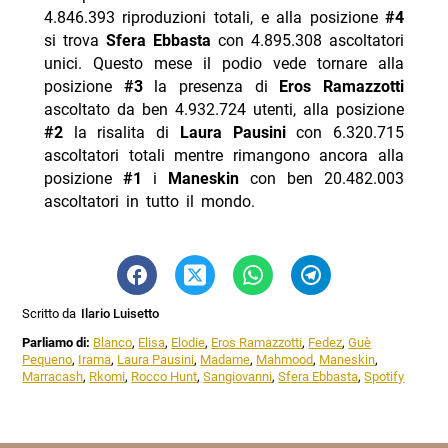
4.846.393 riproduzioni totali, e alla posizione
#4
si trova
Sfera Ebbasta
con 4.895.308 ascoltatori
unici. Questo mese il podio vede tornare alla
posizione
#3
la presenza di
Eros Ramazzotti
ascoltato da ben 4.932.724 utenti, alla posizione
#2
la risalita di
Laura Pausini
con 6.320.715
ascoltatori totali mentre rimangono ancora alla
posizione
#1
i
Maneskin
con ben 20.482.003
ascoltatori in tutto il mondo.
Scritto da
Ilario Luisetto
Parliamo di:
Blanco
,
Elisa
,
Elodie
,
Eros Ramazzotti
,
Fedez
,
Guè
Pequeno
,
Irama
,
Laura Pausini
,
Madame
,
Mahmood
,
Maneskin
,
Marracash
,
Rkomi
,
Rocco Hunt
,
Sangiovanni
,
Sfera Ebbasta
,
Spotify