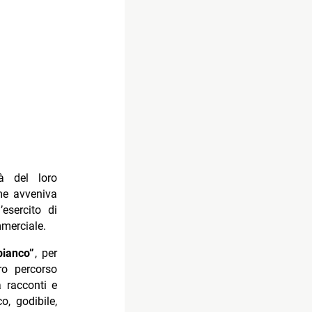
tà del loro
ome avveniva
’esercito di
merciale.
bianco”
, per
ro percorso
 racconti e
, godibile,