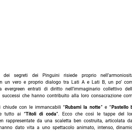
dei segreti dei Pinguini risiede proprio nell’armoniosi
 in un vero e proprio dialogo tra Lati A e Lati B, un po’ c
a evergreen entrati di diritto nell’immaginario collettivo dell
e successi che hanno contribuito alla loro consacrazione com
 chiude con le immancabili “
Rubami la notte
” e “
Pastello 
e tutto ai “
Titoli di coda
”. Ecco che così le tappe del lo
n rappresentate da una scaletta ben costruita, articolata da
hanno dato vita a uno spettacolo animato, intenso, dinamico