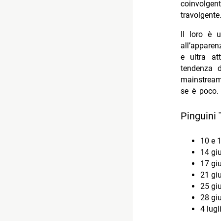
coinvolgen
travolgente
Il loro è 
all’appare
e ultra a
tendenza 
mainstream
se è poco.
Pinguini 
10 e 
14 gi
17 gi
21 gi
25 gi
28 gi
4 lug