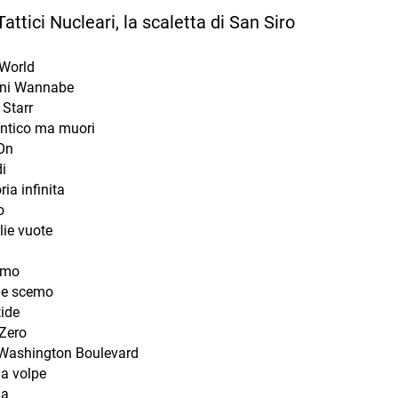
Tattici Nucleari, la scaletta di San Siro
 World
ni Wannabe
 Starr
tico ma muori
On
i
ria infinita
o
lie vuote
amo
ile scemo
tide
Zero
Washington Boulevard
la volpe
da