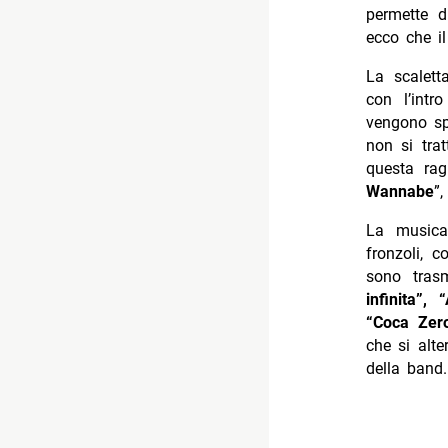
permette d
ecco che il
La scalett
con l’intr
vengono spa
non si tra
questa rag
Wannabe
”,
La music
fronzoli, 
sono tras
infinita”,
“Coca Zero
che si alte
della band.