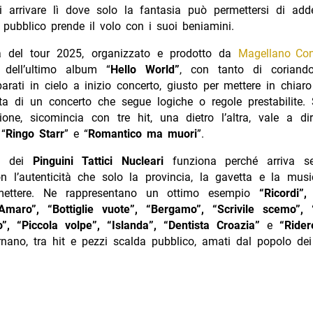
i arrivare lì dove solo la fantasia può permettersi di adde
 pubblico prende il volo con i suoi beniamini.
a del tour 2025, organizzato e prodotto da
Magellano Conc
o dell’ultimo album “
Hello World”
, con tanto di coriando
rati in cielo a inizio concerto, giusto per mettere in chiar
tta di un concerto che segue logiche o regole prestabilite.
ione, sicomincia con tre hit, una dietro l’altra, vale a dir
 “
Ringo Starr
” e “
Romantico ma muori
”.
a dei
Pinguini Tattici Nucleari
funziona perché arriva se
con l’autenticità che solo la provincia, la gavetta e la mus
mettere. Ne rappresentano un ottimo esempio
“Ricordi”,
 “Amaro”, “Bottiglie vuote”, “Bergamo”, “Scrivile scemo”, “
”, “Piccola volpe”, “Islanda”, “Dentista Croazia”
e
“Rider
rnano, tra hit e pezzi scalda pubblico, amati dal popolo dei