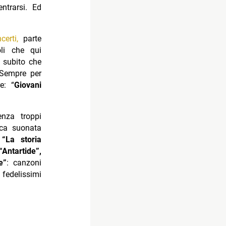
ntrarsi. Ed
erti,
parte
li che qui
o subito che
 Sempre per
e: “
Giovani
nza troppi
ica suonata
 “La storia
Antartide”,
e”
: canzoni
 fedelissimi