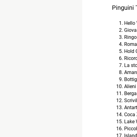
Pinguini 
Hello
Giova
Ringo
Roman
Hold 
Ricord
La sto
Amar
Bottig
Alieni
Berg
Scriv
Antar
Coca 
Lake 
Picco
Islan