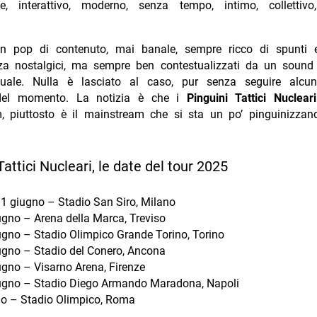
te, interattivo, moderno, senza tempo, intimo, collettiv
.
un pop di contenuto, mai banale, sempre ricco di spunti
nza nostalgici, ma sempre ben contestualizzati da un sound 
ttuale. Nulla è lasciato al caso, pur senza seguire alc
del momento. La notizia è che i
Pinguini Tattici Nucleari
, piuttosto è il mainstream che si sta un po’ pinguinizzan
Tattici Nucleari, le date del tour 2025
11 giugno – Stadio San Siro, Milano
ugno – Arena della Marca, Treviso
ugno – Stadio Olimpico Grande Torino, Torino
ugno – Stadio del Conero, Ancona
ugno – Visarno Arena, Firenze
ugno – Stadio Diego Armando Maradona, Napoli
lio – Stadio Olimpico, Roma