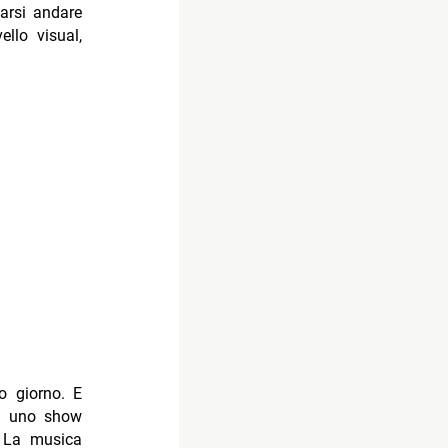
iarsi andare
ello visual,
o giorno. E
di uno show
? La musica