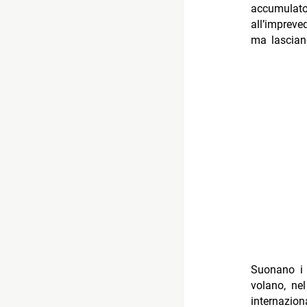
accumulato 
all’impreve
ma lascian
Suonano i 
volano, ne
internazio