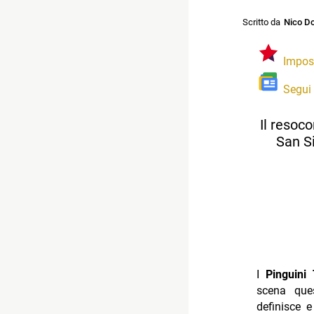
Scritto da
Nico Do
Impos
Segui
Il resoco
San Si
I
Pinguini 
scena que
definisce 