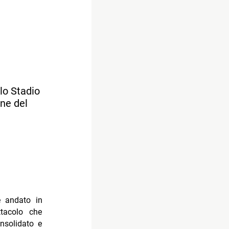
llo Stadio
one del
è andato in
tacolo che
nsolidato e