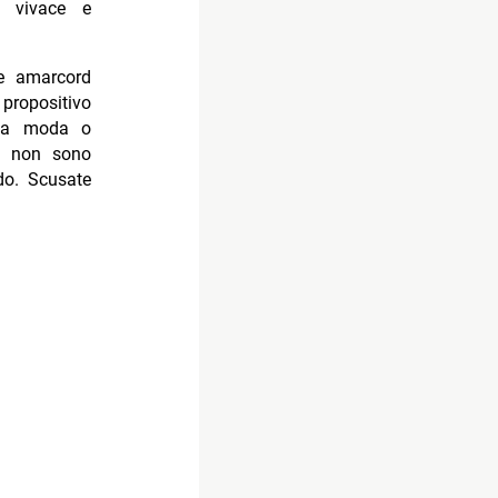
o, vivace e
 e amarcord
propositivo
una moda o
non sono
do. Scusate