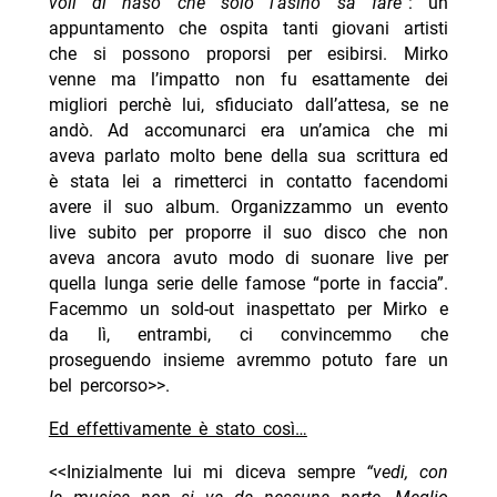
voli di naso che solo l’asino sa fare”
: un
appuntamento che ospita tanti giovani artisti
che si possono proporsi per esibirsi. Mirko
venne ma l’impatto non fu esattamente dei
migliori perchè lui, sfiduciato dall’attesa, se ne
andò. Ad accomunarci era un’amica che mi
aveva parlato molto bene della sua scrittura ed
è stata lei a rimetterci in contatto facendomi
avere il suo album. Organizzammo un evento
live subito per proporre il suo disco che non
aveva ancora avuto modo di suonare live per
quella lunga serie delle famose “porte in faccia”.
Facemmo un sold-out inaspettato per Mirko e
da lì, entrambi, ci convincemmo che
proseguendo insieme avremmo potuto fare un
bel percorso>>.
Ed effettivamente è stato così…
<<Inizialmente lui mi diceva sempre
“vedi, con