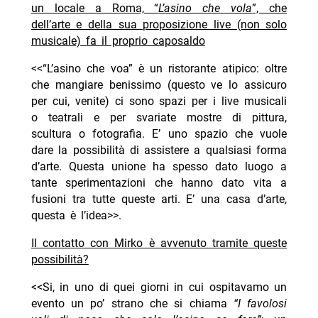
un locale a Roma, “
L’asino che vola
”, che
dell’arte e della sua proposizione live (non solo
musicale) fa il proprio caposaldo
<<“L’asino che voa” è un ristorante atipico: oltre
che mangiare benissimo (questo ve lo assicuro
per cui, venite) ci sono spazi per i live musicali
o teatrali e per svariate mostre di pittura,
scultura o fotografia. E’ uno spazio che vuole
dare la possibilità di assistere a qualsiasi forma
d’arte. Questa unione ha spesso dato luogo a
tante sperimentazioni che hanno dato vita a
fusioni tra tutte queste arti. E’ una casa d’arte,
questa è l’idea>>.
Il contatto con Mirko è avvenuto tramite queste
possibilità?
<<Si, in uno di quei giorni in cui ospitavamo un
evento un po’ strano che si chiama
“I favolosi