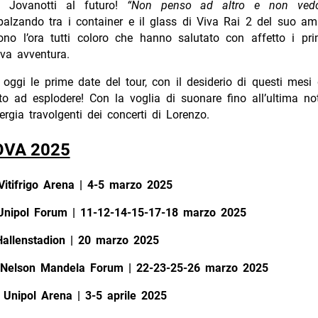
è Jovanotti al futuro!
“Non penso ad altro e non vedo 
balzando tra i container e il glass di Viva Rai 2 del suo ami
no l’ora tutti coloro che hanno salutato con affetto i prim
va avventura.
oggi le prime date del tour, con il desiderio di questi mes
to ad esplodere! Con la voglia di suonare fino all’ultima no
nergia travolgenti dei concerti di Lorenzo.
OVA 2025
itifrigo Arena | 4-5 marzo 2025
Unipol Forum | 11-12-14-15-17-18 marzo 2025
allenstadion | 20 marzo 2025
 Nelson Mandela Forum | 22-23-25-26 marzo 2025
Unipol Arena | 3-5 aprile 2025