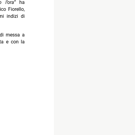
l’ora”
ha
co Fiorello,
i indizi di
i di messa a
ta e con la