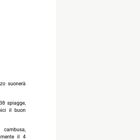
nzo suonerà
38 spiagge,
ici il buon
la cambusa,
lmente il 4