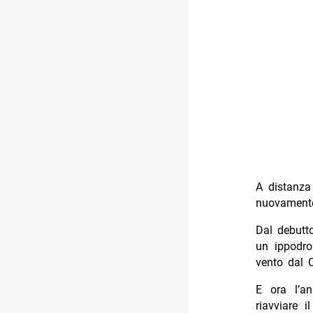
A distanza
nuovamente
Dal debutt
un ippodro
vento dal C
E ora l’an
riavviare 