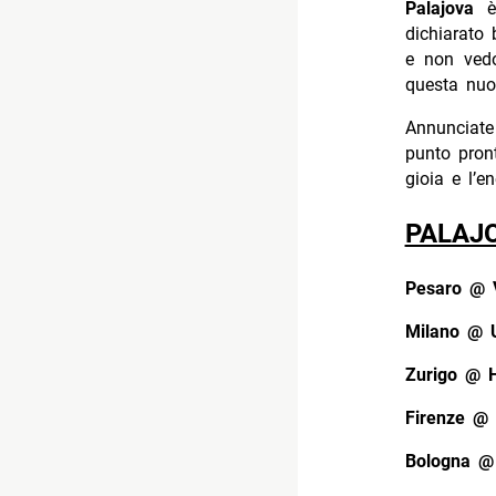
Palajova
dichiarato 
e non vedo
questa nuo
Annunciate 
punto pron
gioia e l’e
PALAJ
Pesaro @ V
Milano @ 
Zurigo @ H
Firenze @
Bologna @ 