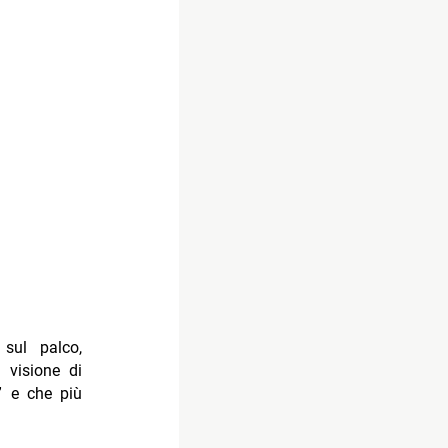
 sul palco,
 visione di
e” e che più