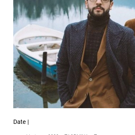
Date |