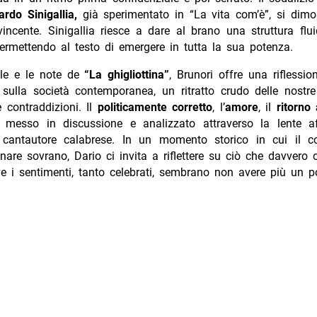
ardo Sinigallia,
già sperimentato in “La vita com’è”, si dimo
vincente. Sinigallia riesce a dare al brano una struttura fl
ermettendo al testo di emergere in tutta la sua potenza.
ole e le note de
“La ghigliottina”
, Brunori offre una riflessi
 sulla società contemporanea, un ritratto crudo delle nostre
e contraddizioni. Il
politicamente corretto
, l’
amore
, il
ritorno 
e messo in discussione e analizzato attraverso la lente aff
cantautore calabrese. In un momento storico in cui il 
are sovrano, Dario ci invita a riflettere su ciò che davvero 
 i sentimenti, tanto celebrati, sembrano non avere più un po