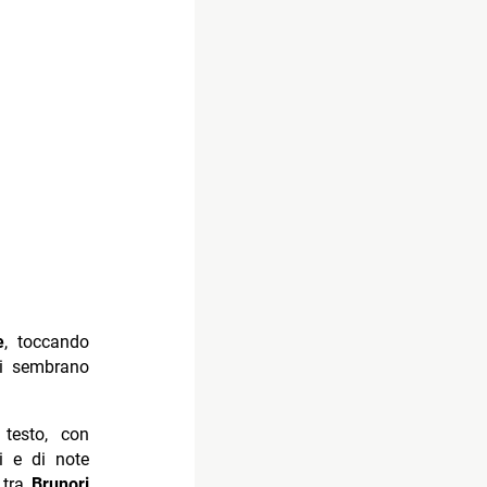
e
, toccando
ni sembrano
 testo, con
i e di note
 tra
Brunori