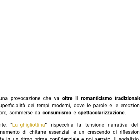
una provocazione che va
oltre il romanticismo tradizional
uperficialità dei tempi moderni, dove le parole e le emozio
lore, sommerse da
consumismo
e
spettacolarizzazione
.
te, “
La ghigliottina
” rispecchia la tensione narrativa del
namento di chitarre essenziali e un crescendo di riflession
a in un ritmo prima confidenziale e poi serrato. Il sodalizio