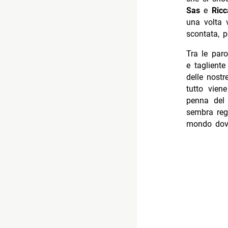
Sas
e
Ricc
una volta 
scontata, p
Tra le par
e tagliente
delle nostr
tutto vien
penna del 
sembra regn
mondo dove