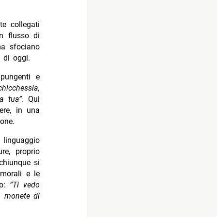
e collegati
un flusso di
 ma sfociano
 di oggi.
 pungenti e
hicchessia,
a tua”
. Qui
ere, in una
one.
 linguaggio
re, proprio
 chiunque si
 morali e le
o:
“Ti vedo
i, monete di