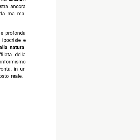
stra ancora
uida ma mai
one profonda
 ipocrisie e
alla natura
:
ilata della
conformismo
conta, in un
sto reale.