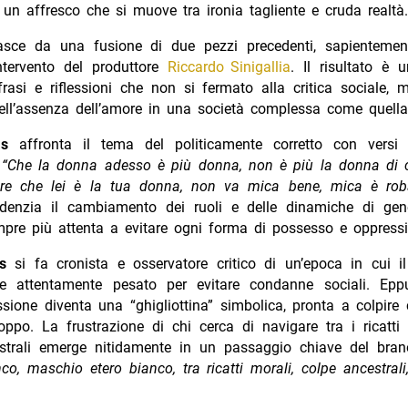
un affresco che si muove tra ironia tagliente e cruda realtà.
asce da una fusione di due pezzi precedenti, sapientement
intervento del produttore
Riccardo Sinigallia
. Il risultato è 
rasi e riflessioni che non si fermato alla critica sociale,
ell’assenza dell’amore in una società complessa come quella
as
affronta il tema del politicamente corretto con versi
“Che la donna adesso è più donna, non è più la donna di c
re che lei è la tua donna, non va mica bene, mica è rob
evidenzia il cambiamento dei ruoli e delle dinamiche di gen
mpre più attenta a evitare ogni forma di possesso e oppressi
s
si fa cronista e osservatore critico di un’epoca in cui il
e attentamente pesato per evitare condanne sociali. Eppu
sione diventa una “ghigliottina” simbolica, pronta a colpire
ppo. La frustrazione di chi cerca di navigare tra i ricatti
strali emerge nitidamente in un passaggio chiave del bran
co, maschio etero bianco, tra ricatti morali, colpe ancestral