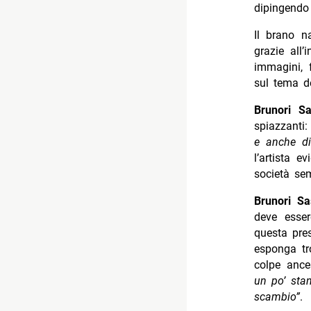
dipingendo 
Il brano n
grazie all’
immagini, f
sul tema d
Brunori S
spiazzanti:
e anche di
l’artista 
società se
Brunori Sa
deve esser
questa pres
esponga tro
colpe ance
un po’ stan
scambio”
.