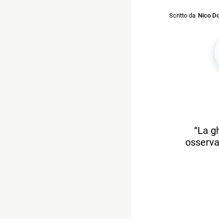
Scritto da
Nico Do
“La gh
osservat