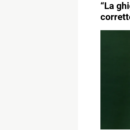
“La ghi
corret