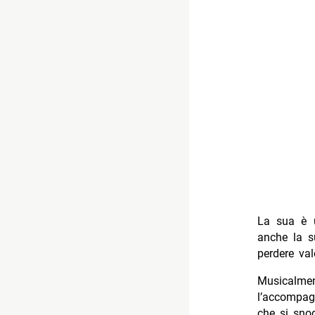
La sua è 
anche la s
perdere va
Musicalmen
l’accompag
che si snod