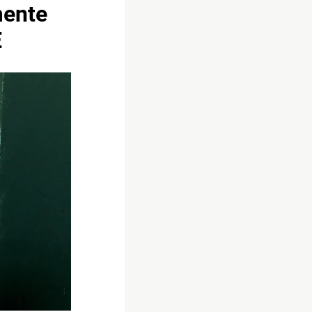
mente
E