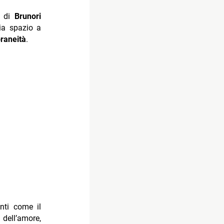
o di
Brunori
ia spazio a
raneità
.
nti come il
e dell’amore,