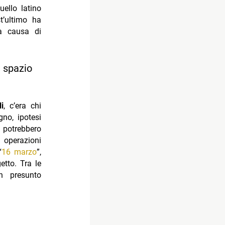
quello latino
t’ultimo ha
 a causa di
e spazio
li
, c’era chi
gno, ipotesi
 potrebbero
i operazioni
“
16 marzo
”,
etto. Tra le
un presunto