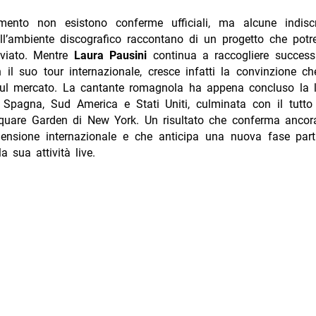
ento non esistono conferme ufficiali, ma alcune indisc
all’ambiente discografico raccontano di un progetto che potr
viato. Mentre
Laura Pausini
continua a raccogliere successi 
il suo tour internazionale, cresce infatti la convinzione ch
sul mercato. La cantante romagnola ha appena concluso la l
a Spagna, Sud America e Stati Uniti, culminata con il tutto 
uare Garden di New York. Un risultato che conferma ancor
ensione internazionale e che anticipa una nuova fase part
a sua attività live.