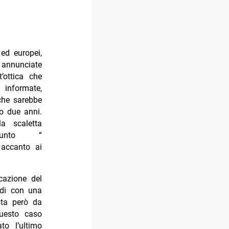
 ed europei,
 annunciate
ottica che
 informate,
che sarebbe
o due anni.
a scaletta
ppunto “
 accanto ai
cazione del
tadi con una
sta però da
questo caso
o l’ultimo