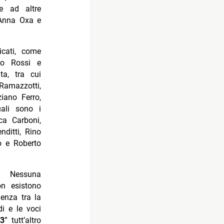
e ad altre
, Anna Oxa e
icati, come
co Rossi e
ta, tra cui
 Ramazzotti,
iano Ferro,
ali sono i
ca Carboni,
nditti, Rino
o e Roberto
i. Nessuna
 esistono
denza tra la
di e le voci
 3
” tutt’altro