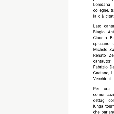
Loredana 
colleghe, t
la già cita
Lato canta
Biagio An
Claudio Ba
spiccano le
Michele Za
Renato Ze
cantautori
Fabrizio De
Gaetano, L
Vecchioni.
Per ora t
comunicazi
dettagli co
lunga tourn
che parlano