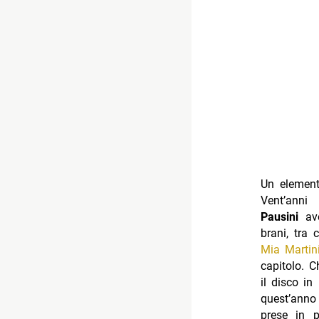
Un elemento
Vent’anni
Pausini
ave
brani, tra
Mia Martin
capitolo. C
il disco in
quest’ann
prese in p