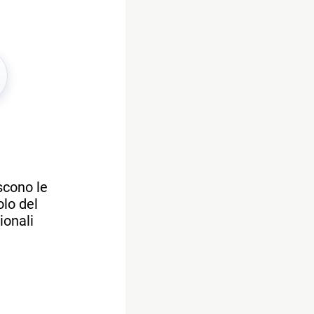
scono le
olo del
ionali