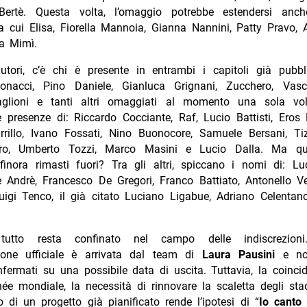
Bertè. Questa volta, l’omaggio potrebbe estendersi anch
ra cui Elisa, Fiorella Mannoia, Gianna Nannini, Patty Pravo
ta Mimì.
utori, c’è chi è presente in entrambi i capitoli già pubbl
tonacci, Pino Daniele, Gianluca Grignani, Zucchero, Vas
glioni e tanti altri omaggiati al momento una sola vol
 presenze di: Riccardo Cocciante, Raf, Lucio Battisti, Eros
rrillo, Ivano Fossati, Nino Buonocore, Samuele Bersani, Tiz
ro, Umberto Tozzi, Marco Masini e Lucio Dalla. Ma qu
 finora rimasti fuori? Tra gli altri, spiccano i nomi di: Lu
 Andrè, Francesco De Gregori, Franco Battiato, Antonello Ve
uigi Tenco, il già citato Luciano Ligabue, Adriano Celentan
utto resta confinato nel campo delle indiscrezion
one ufficiale è arrivata dal team di
Laura Pausini
e non
nfermati su una possibile data di uscita. Tuttavia, la coinci
ée mondiale, la necessità di rinnovare la scaletta degli sta
 di un progetto già pianificato rende l’ipotesi di “
Io canto