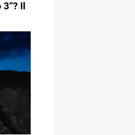
 3”? Il