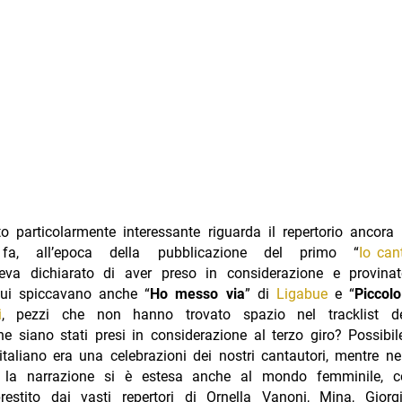
 particolarmente interessante riguarda il repertorio ancora 
 fa, all’epoca della pubblicazione del primo “
Io can
va dichiarato di aver preso in considerazione e provin
 cui spiccavano anche “
Ho messo via
” di
Ligabue
e “
Piccol
i
, pezzi che non hanno trovato spazio nel tracklist d
he siano stati presi in considerazione al terzo giro? Possibi
 italiano era una celebrazioni dei nostri cantautori, mentre n
o la narrazione si è estesa anche al mondo femminile, c
restito dai vasti repertori di Ornella Vanoni, Mina, Gior