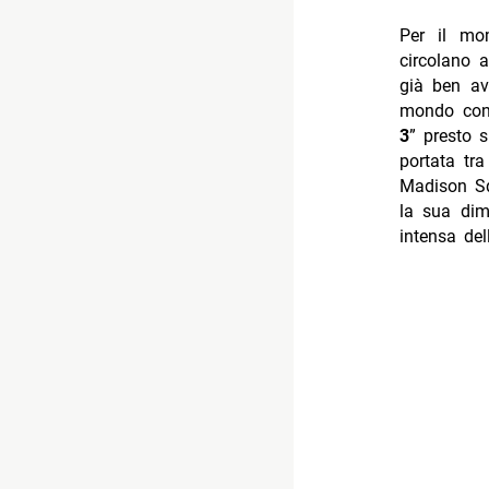
Per il mom
circolano 
già ben av
mondo con 
3
” presto 
portata tr
Madison Sq
la sua dim
intensa dell