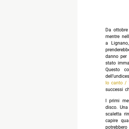
Da ottobre 
mentre nel
a Lignano
prenderebb
danno per 
stato imma
Questo c
dell’un
Io canto /
successi ch
I primi me
disco. Una 
scaletta r
capire qua
potrebber