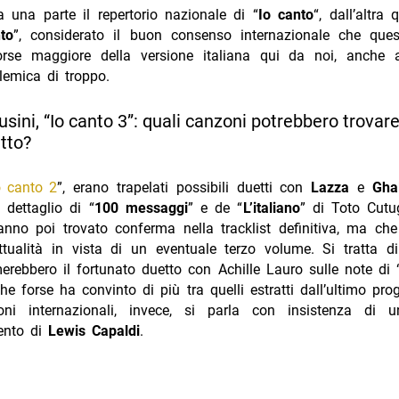
a una parte il repertorio nazionale di “
Io canto
“, dall’altra 
to
”, considerato il buon consenso internazionale che ques
forse maggiore della versione italiana qui da noi, anche
lemica di troppo.
sini, “Io canto 3”: quali canzoni potrebbero trovar
tto?
o canto 2
”, erano trapelati possibili duetti con
Lazza
e
Gha
 dettaglio di “
100 messaggi
” e de “
L’italiano
” di Toto Cutu
nno poi trovato conferma nella tracklist definitiva, ma che
ttualità in vista di un eventuale terzo volume. Si tratta d
erebbero il fortunato duetto con Achille Lauro sulle note di 
che forse ha convinto di più tra quelli estratti dall’ultimo prog
ioni internazionali, invece, si parla con insistenza di 
ento di
Lewis Capaldi
.