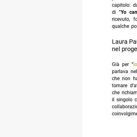
capitolo: d
di “
Yo can
ricevuto, 
qualche po
Laura Pau
nel proge
Già per “
I
parlava nel
che non ha
tornare d’a
che richiam
il singolo 
collaboraz
coinvolgim