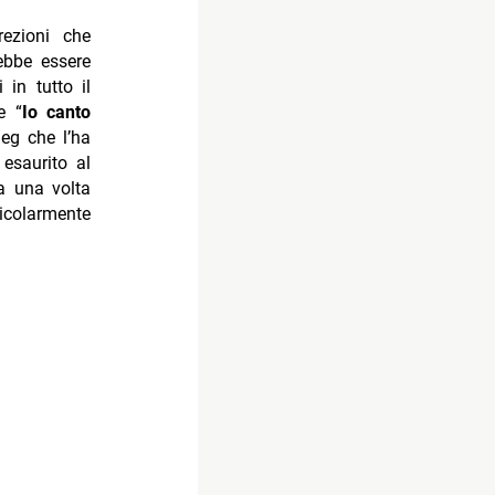
rezioni che
ebbe essere
in tutto il
e “
Io canto
eg che l’ha
esaurito al
a una volta
icolarmente