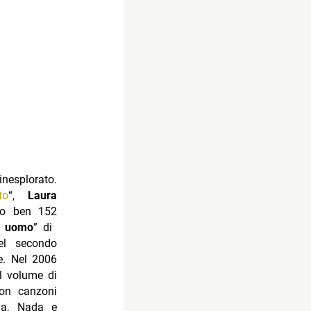
inesplorato.
to
“,
Laura
ato ben 152
o uomo
” di
el secondo
le. Nel 2006
el volume di
on canzoni
gia, Nada e