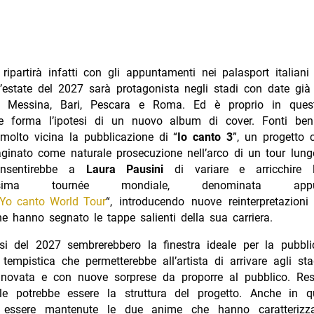
ripartirà infatti con gli appuntamenti nei palasport italiani
l’estate del 2027 sarà protagonista negli stadi con date già
, Messina, Bari, Pescara e Roma. Ed è proprio in quest’
e forma l’ipotesi di un nuovo album di cover. Fonti ben
molto vicina la pubblicazione di “
Io canto 3
”, un progetto 
ginato come naturale prosecuzione nell’arco di un tour lung
onsentirebbe a
Laura Pausini
di variare e arricchire l
dicesima tournée mondiale, denominata a
 Yo canto World Tour
“, introducendo nuove reinterpretazioni
e hanno segnato le tappe salienti della sua carriera.
si del 2027 sembrerebbero la finestra ideale per la pubbli
tempistica che permetterebbe all’artista di arrivare agli s
innovata e con nuove sorprese da proporre al pubblico. Re
le potrebbe essere la struttura del progetto. Anche in 
o essere mantenute le due anime che hanno caratterizzat