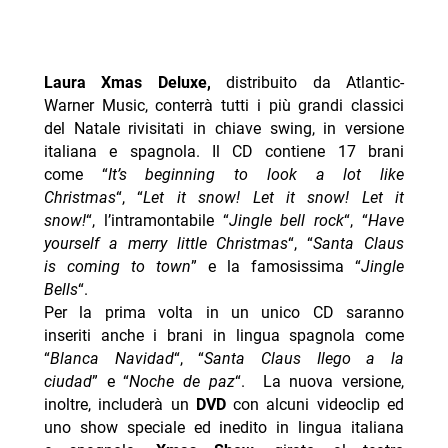
Laura Xmas Deluxe,
distribuito da Atlantic-
Warner Music, conterrà tutti i più grandi classici
del Natale rivisitati in chiave swing, in versione
italiana e spagnola. Il CD contiene 17 brani
come “
It’s beginning to look a lot like
Christmas
“, “
Let it snow! Let it snow! Let it
snow!
“, l’intramontabile “
Jingle bell rock
“, “
Have
yourself a merry little Christmas
“, “
Santa Claus
is coming to town
” e la famosissima “
Jingle
Bells
“.
Per la prima volta in un unico CD saranno
inseriti anche i brani in lingua spagnola come
“
Blanca Navidad
“, “
Santa Claus Ilego a la
ciudad
” e “
Noche de paz
“. La nuova versione,
inoltre, includerà un
DVD
con alcuni videoclip ed
uno show speciale ed inedito in lingua italiana