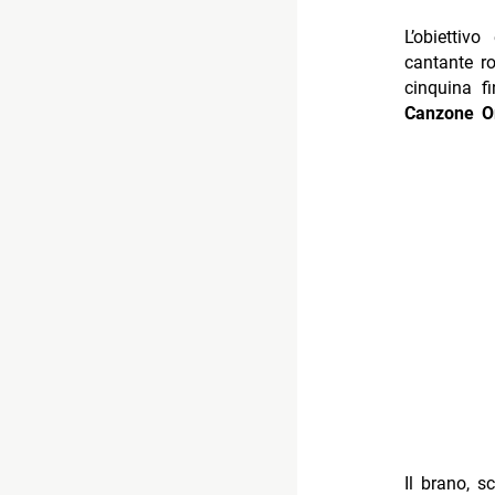
L’obiettiv
cantante r
cinquina fi
Canzone O
Il brano, s