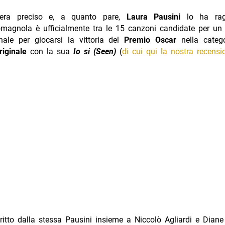
o era preciso e, a quanto pare,
Laura Pausini
lo ha rag
omagnola è ufficialmente tra le 15 canzoni candidate per un 
nale per giocarsi la vittoria del
Premio Oscar
nella cate
riginale
con la sua
Io si (Seen)
(
di cui qui la nostra recensi
critto dalla stessa Pausini insieme a Niccolò Agliardi e Dian