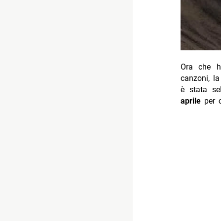
Ora che ha
canzoni, la
è stata se
aprile
per 