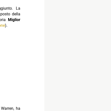
giunto. La
posto della
goria
Miglior
one
).
e Warren, ha