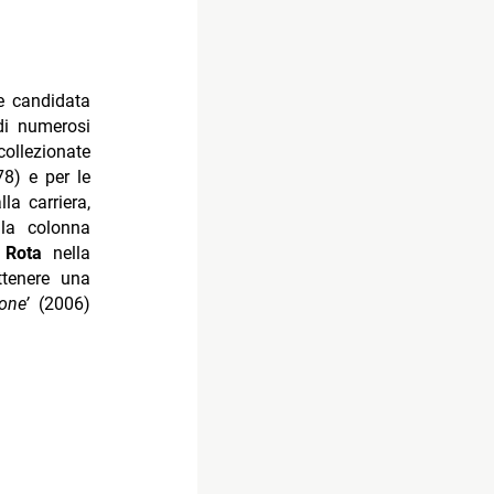
re candidata
di numerosi
ollezionate
78) e per le
la carriera,
la colonna
o Rota
nella
ttenere una
ione’
(2006)