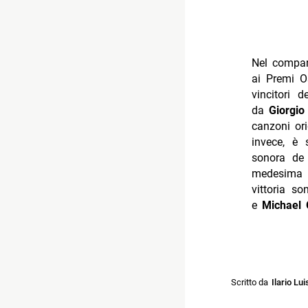
Nel compart
ai Premi O
vincitori 
da
Giorgi
canzoni ori
invece, è
sonora d
medesima 
vittoria s
e
Michael 
Scritto da
Ilario Lui