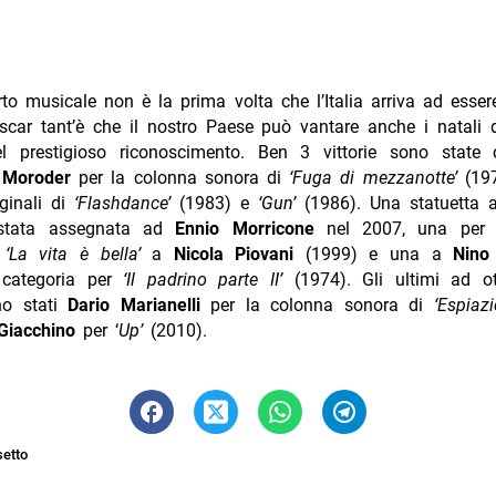
o musicale non è la prima volta che l’Italia arriva ad esse
scar tant’è che il nostro Paese può vantare anche i natali 
del prestigioso riconoscimento. Ben 3 vittorie sono state c
o Moroder
per la colonna sonora di
‘Fuga di mezzanotte’
(19
ginali di
‘Flashdance’
(1983) e
‘Gun’
(1986). Una statuetta al
 stata assegnata ad
Ennio Morricone
nel 2007, una per 
e
‘La vita è bella’
a
Nicola Piovani
(1999) e una a
Nin
categoria per
‘Il padrino parte II’
(1974). Gli ultimi ad o
ono stati
Dario Marianelli
per la colonna sonora di
‘Espiaz
Giacchino
per ‘
Up’
(2010).
setto