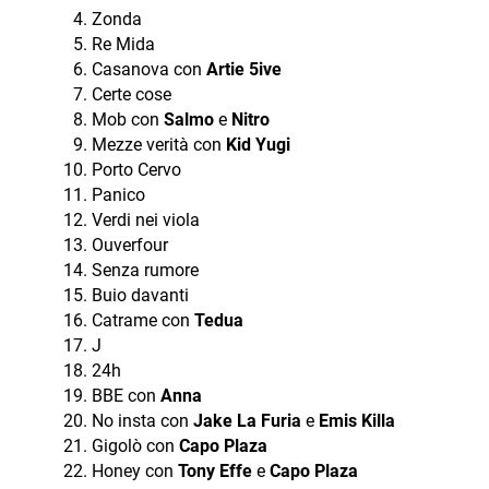
Zonda
Re Mida
Casanova con
Artie 5ive
Certe cose
Mob con
Salmo
e
Nitro
Mezze verità con
Kid Yugi
Porto Cervo
Panico
Verdi nei viola
Ouverfour
Senza rumore
Buio davanti
Catrame con
Tedua
J
24h
BBE con
Anna
No insta con
Jake La Furia
e
Emis Killa
Gigolò con
Capo Plaza
Honey con
Tony Effe
e
Capo Plaza