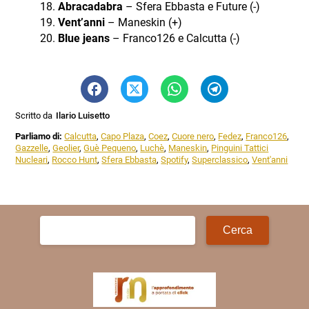
Abracadabra
– Sfera Ebbasta e Future (-)
Vent’anni
– Maneskin (+)
Blue jeans
– Franco126 e Calcutta (-)
Scritto da
Ilario Luisetto
Parliamo di:
Calcutta
,
Capo Plaza
,
Coez
,
Cuore nero
,
Fedez
,
Franco126
,
Gazzelle
,
Geolier
,
Guè Pequeno
,
Luchè
,
Maneskin
,
Pinguini Tattici
Nucleari
,
Rocco Hunt
,
Sfera Ebbasta
,
Spotify
,
Superclassico
,
Vent'anni
Ricerca
per: