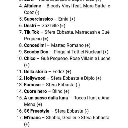
Altalene
– Bloody Vinyl feat. Mara Sattei e
Coez (-)
Superclassico
– Ernia (+)
D
estri
– Gazzelle (=)
Tik Tok
– Sfera Ebbasta, Marracash e Guè
Pequeno (=)
Concedimi
– Matteo Romano (+)
Scooby Doo
– Pinguini Tattici Nucleari (+)
Chico
– Guè Pequeno, Rose Villain e Luchè
(+)
Bella storia
– Fedez (+)
Hollywood
– Sfera Ebbasta e Diplo (+)
Famoso
– Sfera Ebbasta (-)
Cuore nero
– Blind (+)
A un passo dalla luna
– Rocco Hunt e Ana
Mena (+)
$€ Freestyle
– Sfera Ebbasta (-)
M’manc
– Shablo, Geolier e Sfera Ebbasta
(+)