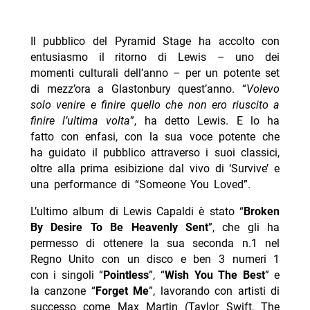
Il pubblico del Pyramid Stage ha accolto con
entusiasmo il ritorno di Lewis – uno dei
momenti culturali dell’anno – per un potente set
di mezz’ora a Glastonbury quest’anno.
“
Volevo
solo venire e finire quello che non ero riuscito a
finire l’ultima volta
”, ha detto Lewis. E lo ha
fatto con enfasi, con la sua voce potente che
ha guidato il pubblico attraverso i suoi classici,
oltre alla prima esibizione dal vivo di ‘Survive’ e
una performance di “Someone You Loved”.
L’ultimo album di Lewis Capaldi è stato “
Broken
By Desire To Be Heavenly Sent
”, che gli ha
permesso di ottenere la sua seconda n.1 nel
Regno Unito con un disco e ben 3 numeri 1
con i singoli “
Pointless
”, “
Wish You The Best
” e
la canzone “
Forget Me
”, lavorando con artisti di
successo come Max Martin (Taylor Swift, The