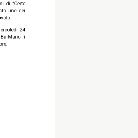
i di “Certe
ato uno dei
ovolo.
mercoledì 24
 BarMario i
bre.