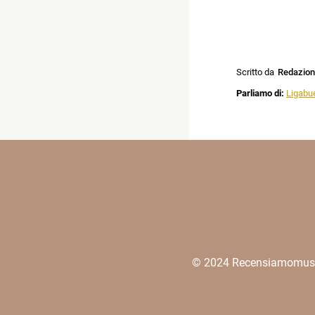
Scritto da
Redazio
Parliamo di:
Ligabu
© 2024 Recensiamomusica