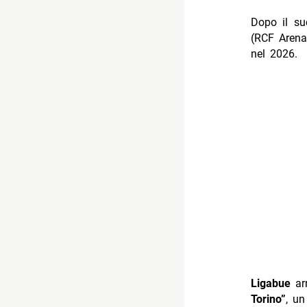
Dopo il su
(RCF Arena
nel 2026.
Ligabue
arr
Torino”
, u