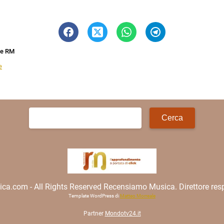
ne RM
e
Ricerca
per:
.com - All Rights Reserved Recensiamo Musica. Direttore resp
Template WordPress di
Matteo Morreale
Partner
Mondotv24.it