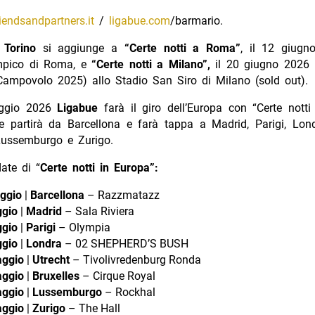
riendsandpartners.it
/
ligabue.com
/barmario.
i
Torino
si aggiunge a
“Certe notti a Roma”
, il 12 giugn
mpico di Roma, e
“Certe notti a Milano”,
il 20 giugno 2026 
Campovolo 2025) allo Stadio San Siro di Milano (sold out).
ggio 2026
Ligabue
farà il giro dell’Europa con “Certe notti
e partirà da Barcellona e farà tappa a Madrid, Parigi, Londr
 Lussemburgo e Zurigo.
ate di “
Certe notti in Europa”:
ggio
|
Barcellona
– Razzmatazz
gio
|
Madrid
– Sala Riviera
gio
|
Parigi
– Olympia
gio
|
Londra
– 02 SHEPHERD’S BUSH
ggio
|
Utrecht
– Tivolivredenburg Ronda
ggio
|
Bruxelles
– Cirque Royal
ggio
|
Lussemburgo
– Rockhal
ggio
|
Zurigo
– The Hall