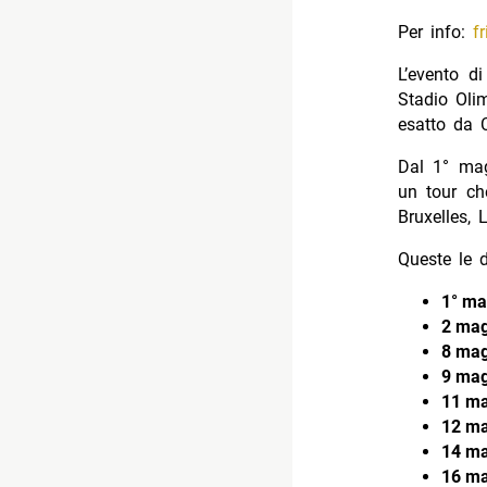
Per info:
f
L’evento d
Stadio Oli
esatto da 
Dal 1° ma
un tour ch
Bruxelles,
Queste le d
1° ma
2 mag
8 mag
9 mag
11 ma
12 ma
14 ma
16 ma