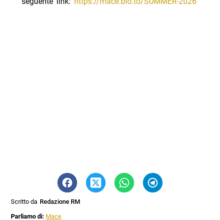
seguente link:
https://mace.bio.to/SUMMER-2026
Scritto da
Redazione RM
Parliamo di:
Mace