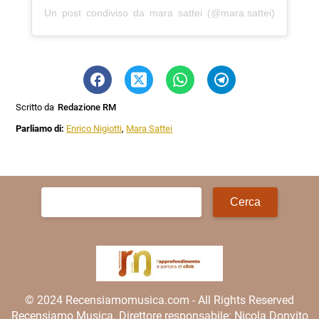
Un post condiviso da mara sattei (@mara.sattei)
Scritto da
Redazione RM
Parliamo di:
Enrico Nigiotti
,
Mara Sattei
Ricerca
per:
© 2024 Recensiamomusica.com - All Rights Reserved
Recensiamo Musica. Direttore responsabile: Nicola Donvito