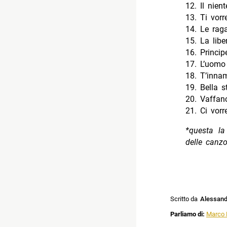
12. Il nient
13. Ti vorre
14. Le raga
15. La libe
16. Princip
17. L’uomo
18. T’innam
19. Bella s
20. Vaffan
21. Ci vorr
*questa la
delle canzo
Scritto da
Alessandr
Parliamo di:
Marco 