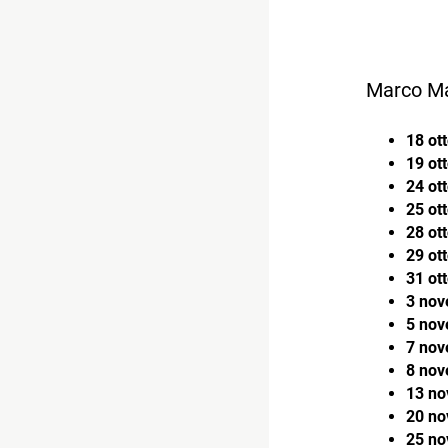
Marco Mas
18 ot
19 ot
24 ot
25 ot
28 ot
29 ot
31 ot
3 no
5 nov
7 no
8 nov
13 n
20 n
25 no