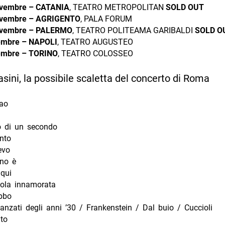
ovembre – CATANIA
, TEATRO METROPOLITAN
SOLD OUT
vembre –
AGRIGENTO
, PALA FORUM
ovembre – PALERMO
, TEATRO POLITEAMA GARIBALDI
SOLD O
embre – NAPOLI
, TEATRO AUGUSTEO
embre
– TORINO
, TEATRO COLOSSEO
ini, la possibile scaletta del concerto di Roma
iao
o di un secondo
onto
evo
rno è
 qui
tola innamorata
bbo
anzati degli anni ’30 / Frankenstein / Dal buio / Cuccioli
to