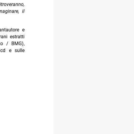
troveranno,
aginare, il
antautore e
ani estratti
to / BMG),
 cd e sulle