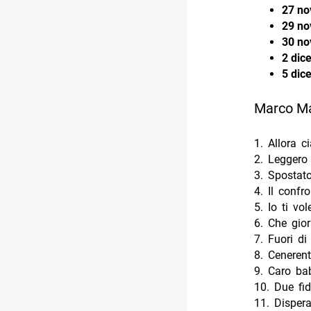
27 n
29 no
30 n
2 dic
5 dic
Marco Mas
1. Allora c
2. Leggero
3. Spostat
4. Il confr
5. Io ti vol
6. Che gio
7. Fuori di
8. Ceneren
9. Caro ba
10. Due fid
11. Dispera