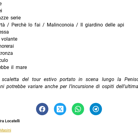
e
i
zze serie
rtà / Perchè lo fai / Malinconoia / Il giardino delle api
essa
 volante
orerai
tronza
culo
ebbe il mare
 scaletta del tour estivo portato in scena lungo la Penisol
ni potrebbe variare anche per l’incursione di ospiti dell’ultim
a Locatelli
Masini