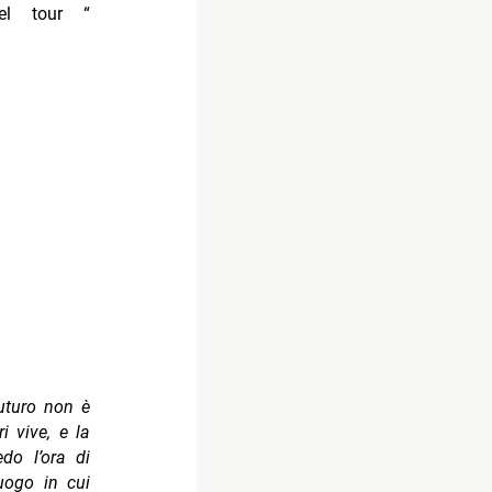
el tour “
futuro non è
i vive, e la
do l’ora di
uogo in cui