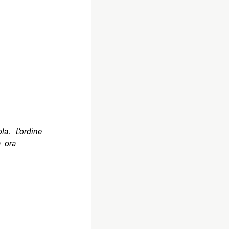
a. L’ordine
a ora