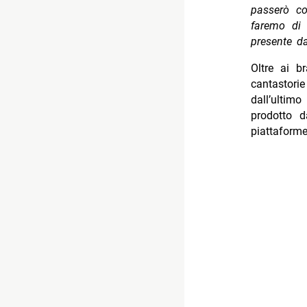
passerò co
faremo di 
presente d
Oltre ai b
cantastorie
dall’ultim
prodotto d
piattaforme 