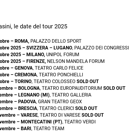
ini, le date del tour 2025
tobre – ROMA,
PALAZZO DELLO SPORT
tobre 2025
– SVIZZERA – LUGANO
, PALAZZO DEI CONGRESSI
tobre 2025 – MILANO,
UNIPOL FORUM
tobre 2025 – FIRENZE,
NELSON MANDELA FORUM
tobre – GENOVA
,
TEATRO CARLO FELICE
tobre – CREMONA
, TEATRO PONCHIELLI
tobre – TORINO
, TEATRO COLOSSEO
SOLD OUT
vembre – BOLOGNA
, TEATRO EUROPAUDITORIUM
SOLD OUT
embre – LEGNANO (MI)
, TEATRO GALLERIA
vembre – PADOVA
, GRAN TEATRO GEOX
embre – BRESCIA
, TEATRO CLERICI
SOLD OUT
ovembre – VARESE
, TEATRO DI VARESE
SOLD OUT
ovembre – MONTECATINI (PT)
, TEATRO VERDI
vembre – BARI
, TEATRO TEAM