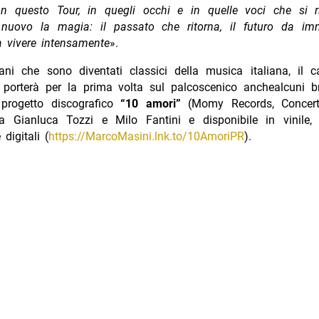
n questo Tour, in quegli occhi e in quelle voci che si ri
nuovo la magia: il passato che ritorna, il futuro da imm
a vivere intensamente
».
rani che sono diventati classici della musica italiana, il c
 porterà per la prima volta sul palcoscenico anchealcuni br
o progetto discografico
“10 amori”
(Momy Records, Concer
a Gianluca Tozzi e Milo Fantini e disponibile in vinile,
digitali (
https://MarcoMasini.lnk.to/10AmoriPR
).