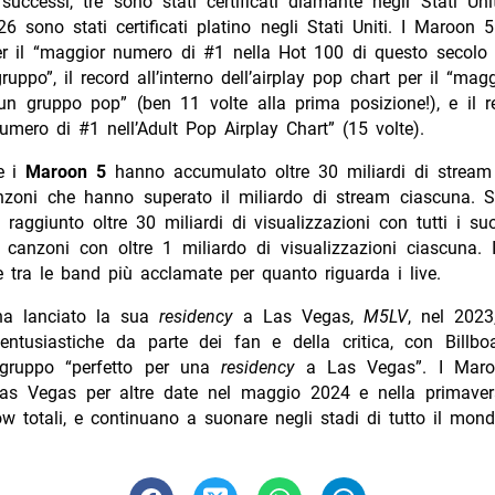
successi, tre sono stati certificati diamante negli Stati Uni
26 sono stati certificati platino negli Stati Uniti. I Maroon
per il “maggior numero di #1 nella Hot 100 di questo secolo 
uppo”, il record all’interno dell’airplay pop chart per il “ma
un gruppo pop” (ben 11 volte alla prima posizione!), e il re
mero di #1 nell’Adult Pop Airplay Chart” (15 volte).
e i
Maroon 5
hanno accumulato oltre 30 miliardi di stream 
zoni che hanno superato il miliardo di stream ciascuna. 
raggiunto oltre 30 miliardi di visualizzazioni con tutti i suo
o canzoni con oltre 1 miliardo di visualizzazioni ciascuna.
 tra le band più acclamate per quanto riguarda i live.
ha lanciato la sua
residency
a Las Vegas,
M5LV
, nel 2023
 entusiastiche da parte dei fan e della critica, con Billb
l gruppo “perfetto per una
residency
a Las Vegas”. I Mar
Las Vegas per altre date nel maggio 2024 e nella primave
 totali, e continuano a suonare negli stadi di tutto il mond