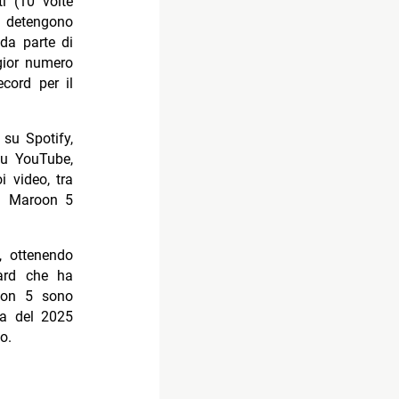
ti (10 volte
 5 detengono
da parte di
ggior numero
cord per il
su Spotify,
Su YouTube,
i video, tra
 I Maroon 5
, ottenendo
oard che ha
oon 5 sono
ra del 2025
o.