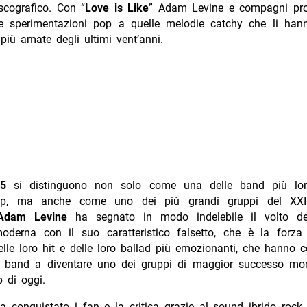
scografico. Con “
Love is Like
” Adam Levine e compagni pr
e sperimentazioni pop a quelle melodie catchy che li han
più amate degli ultimi vent’anni.
5
si distinguono non solo come una delle band più lon
p, ma anche come uno dei più grandi gruppi del XXI 
dam Levine
ha segnato in modo indelebile il volto de
oderna con il suo caratteristico falsetto, che è la forza
elle loro hit e delle loro ballad più emozionanti, che hanno c
a band a diventare uno dei gruppi di maggior successo mon
 di oggi.
a conquistato i fan e la critica grazie al sound ibrido roc