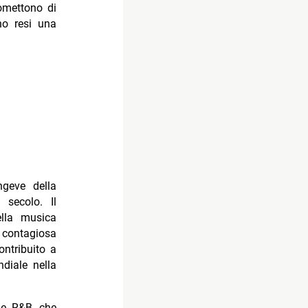
omettono di
no resi una
geve della
secolo. Il
lla musica
 contagiosa
ontribuito a
diale nella
k e R&B, che