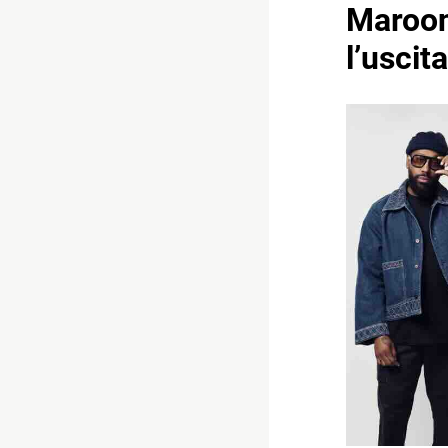
Maroon 
l’uscit