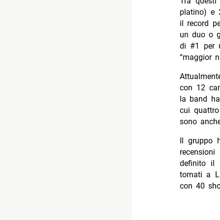
Tra questi 
platino) e 
il record 
un duo o gr
di #1 per 
“maggior nu
Attualment
con 12 can
la band ha 
cui quattr
sono anche
Il gruppo 
recensioni
definito i
tornati a 
con 40 show