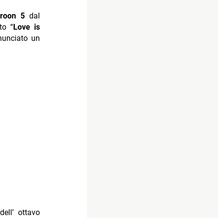
roon 5
dal
to “
Love is
nunciato un
ell’ ottavo