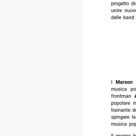
progetto di
unire nuov
delle band 
I
Maroon 
musica po
frontman
A
popolare m
trainante d
spingere l
musica pop
Il gruppo h