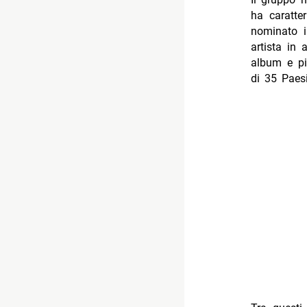
ha caratte
nominato i
artista in
album e più
di 35 Paes