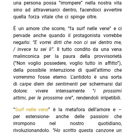
una persona possa “irrompere” nella nostra vita
sino ad attraversarci dentro, facendoci avvertire
quella forza vitale che ci spinge oltre.
È un amore che scorre, “fa surf nelle vene” e ci
pervade anche quando il protagonista vorrebbe
negarlo:
“E vorrei dirti che non ci sei dentro me,
/ invece tu sei lì”.
Il tutto condito da una vena
malinconica per la paura della provvisorietà
(“Non voglio possedere, voglio tutto in affitto”),
della possibile interruzione di quell’attimo che
vorremmo fosse eterno. L’antidoto è una sorta
di
carpe diem dei sentimenti
per schermarsi dal
dolore: vivere intensamente “
i prossimi
attimi
,
per le prossime ore
”, rendendoli irripetibili.
“
Surf nelle vene
” è la metafora dell’amore e –
per estensione- anche delle passioni che
irrompono nel nostro quotidiano,
rivoluzionandolo.
“Ho scritto questa canzone un