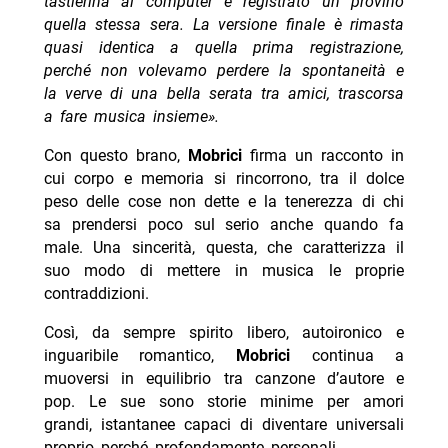
tastierina al computer e registrato un provino
quella stessa sera. La versione finale è rimasta
quasi identica a quella prima registrazione,
perché non volevamo perdere la spontaneità e
la verve di una bella serata tra amici, trascorsa
a fare musica insieme».
Con questo brano,
Mobrici
firma un racconto in
cui corpo e memoria si rincorrono, tra il dolce
peso delle cose non dette e la tenerezza di chi
sa prendersi poco sul serio anche quando fa
male. Una sincerità, questa, che caratterizza il
suo modo di mettere in musica le proprie
contraddizioni.
Così, da sempre spirito libero, autoironico e
inguaribile romantico,
Mobrici
continua a
muoversi in equilibrio tra canzone d’autore e
pop. Le sue sono storie minime per amori
grandi, istantanee capaci di diventare universali
proprio perché profondamente personali.