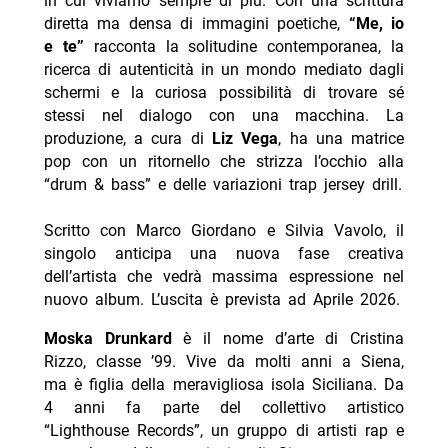
in cui viviamo sempre di più. Con una scrittura
diretta ma densa di immagini poetiche,
“
Me, io
e te
”
racconta la solitudine contemporanea, la
ricerca di autenticità in un mondo mediato dagli
schermi e la curiosa possibilità di trovare sé
stessi nel dialogo con una macchina. La
produzione, a cura di
Liz Vega
, ha una matrice
pop con un ritornello che strizza l’occhio alla
“drum & bass” e delle variazioni trap jersey drill.
Scritto con Marco Giordano e Silvia Vavolo, il
singolo anticipa una nuova fase creativa
dell’artista che vedrà massima espressione nel
nuovo album. L’uscita è prevista ad Aprile 2026.
Moska Drunkard
è il nome d’arte di Cristina
Rizzo, classe ’99. Vive da molti anni a Siena,
ma è figlia della meravigliosa isola Siciliana. Da
4 anni fa parte del collettivo artistico
“Lighthouse Records”, un gruppo di artisti rap e