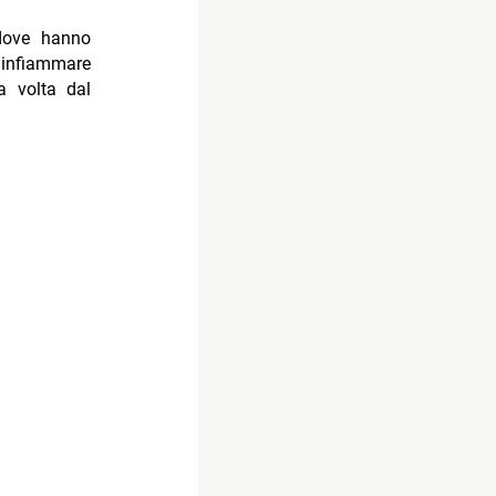
 dove hanno
infiammare
ma volta dal