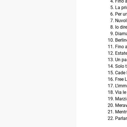
Fino a
La pr
Per u
Nuvol
Io dire
Diama
Berlin
Fino 
Estat
Un pa
Solo t
Cade 
Free 
L’imm
Via le
Marzi
Merav
Mentre
Parla