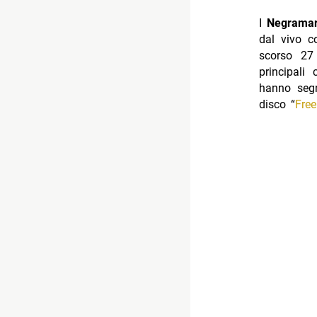
I
Negrama
dal vivo c
scorso 27
principali
hanno segn
disco “
Fre