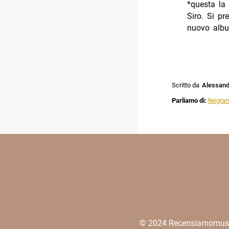
*questa la 
Siro. Si pr
nuovo albu
Scritto da
Alessandr
Parliamo di:
Negra
© 2024 Recensiamomusica