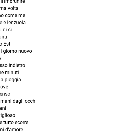
ll’imbrunire
ima volta
no come me
e e lenzuola
i di sì
nti
o Est
al giorno nuovo
e
sso indietro
re minuti
la pioggia
Love
enso
 mani dagli occhi
ani
iglioso
 tutto scorre
mi d’amore