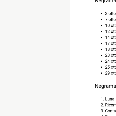
Negramar
3 ott
7 ott
10 ott
12 ot
14 ott
17 ott
18 ott
23 ot
24 ot
25 ot
29 ot
Negramaro
Luna 
Ricom
Conta