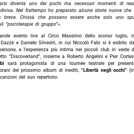
varsi diventa uno dei pochi ma necessari momenti di rea
ndivisa. Nel frattempo ho preparato alcune storie nuove che 
 a breve. Chissà che possano essere anche solo uno spu
li “psicoterapie di gruppo”
».
ande evento live al Circo Massimo dello scorso luglio, i
azzè e Daniele Silvestri, in cui Niccolò Fabi si è esibito d
ersone, e l’esperienza più intima nei piccoli club in veste 
etto “Discoverland”, insieme a Roberto Angelini e Pier Corte
abi
sarà protagonista di una tournée teatrale per presen
brani del prossimo album di inediti,
“Libertà negli occhi”
(i
canzoni del suo repertorio.