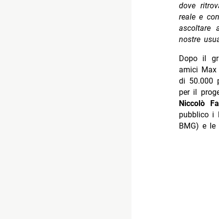
dove ritro
reale e co
ascoltare
nostre usua
Dopo il gr
amici Max G
di 50.000 p
per il prog
Niccolò F
pubblico i 
BMG) e le 