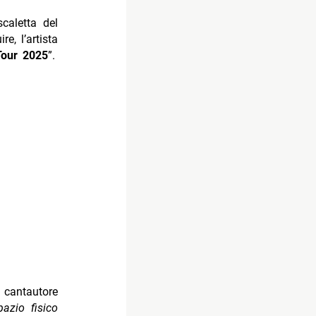
scaletta del
e, l’artista
Tour 2025
”.
 cantautore
azio fisico