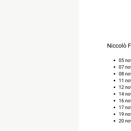
Niccolò F
05 n
07 n
08 n
11 n
12 n
14 n
16 n
17 n
19 n
20 n