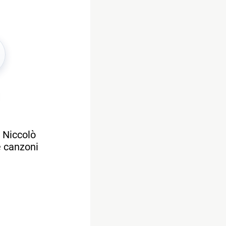
i Niccolò
e canzoni