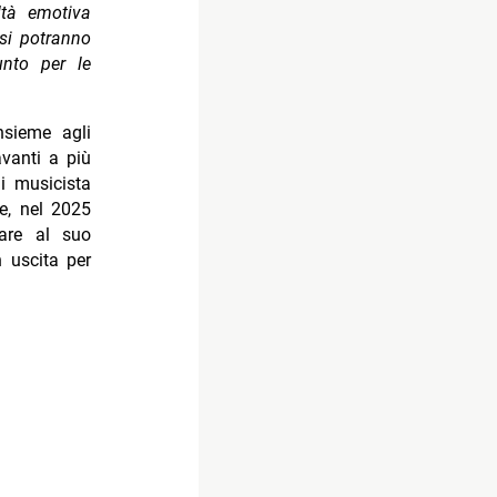
ltà emotiva
si potranno
nto per le
nsieme agli
avanti a più
di musicista
se, nel 2025
tare al suo
n uscita per