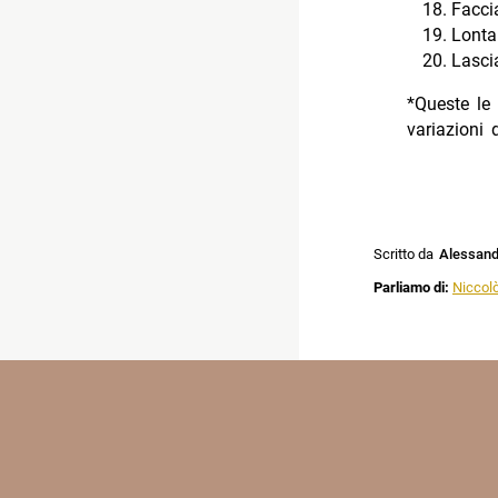
Facci
Lonta
Lasci
*Queste le 
variazioni 
Scritto da
Alessandr
Parliamo di:
Niccolò