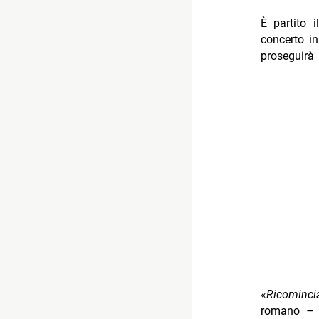
È partito 
concerto i
proseguirà 
«
Ricominc
romano
– c