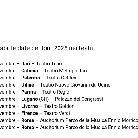
abi, le date del tour 2025 nei teatri
ovembre –
Bari
– Teatro Team
ovembre –
Catania
– Teatro Metropolitan
ovembre –
Palermo
– Teatro Golden
ovembre –
Udine
– Teatro Nuovo Giovanni da Udine
ovembre –
Parma
– Teatro Regio
ovembre –
Lugano
(CH) – Palazzo dei Congressi
ovembre –
Livorno
– Teatro Goldoni
ovembre –
Firenze
– Teatro Verdi
ovembre –
Roma
– Auditorium Parco della Musica Ennio Morric
ovembre –
Roma
– Auditorium Parco della Musica Ennio Morric