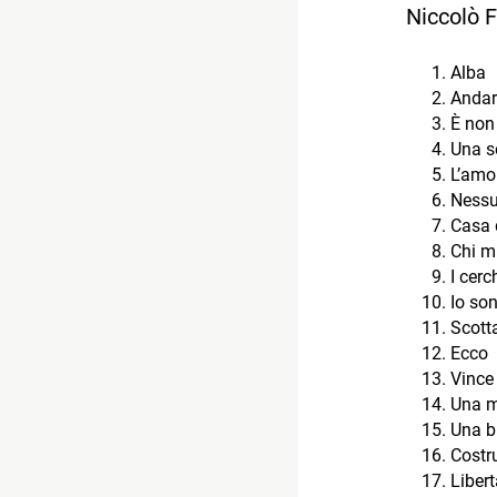
Niccolò F
Alba
Andar
È non
Una s
L’amo
Nessu
Casa
Chi m
I cerc
Io son
Scott
Ecco
Vince
Una m
Una b
Costru
Libert