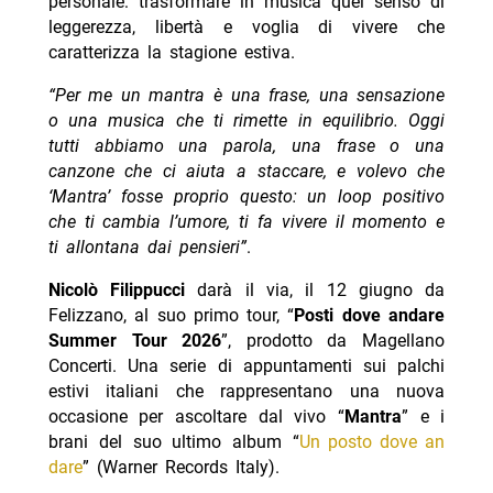
personale: trasformare in musica quel senso di
leggerezza, libertà e voglia di vivere che
caratterizza la stagione estiva.
“Per me un mantra è una frase, una sensazione
o una musica che ti rimette in equilibrio. Oggi
tutti abbiamo una parola, una frase o una
canzone che ci aiuta a staccare, e volevo che
‘Mantra’ fosse proprio questo: un loop positivo
che ti cambia l’umore, ti fa vivere il momento e
ti allontana dai pensieri”
.
Nicolò Filippucci
darà il via, il 12 giugno da
Felizzano, al suo primo tour, “
Posti dove andare
Summer Tour 2026
”, prodotto da Magellano
Concerti. Una serie di appuntamenti sui palchi
estivi italiani che rappresentano una nuova
occasione per ascoltare dal vivo “
Mantra
” e i
brani del suo ultimo album “
Un posto dove a
n
dare
” (Warner Records Italy).