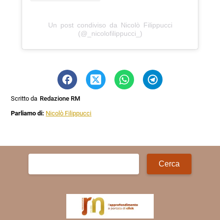
Un post condiviso da Nicolò Filippucci
(@_nicolofilippucci_)
Scritto da
Redazione RM
Parliamo di:
Nicolò Filippucci
Ricerca
per: