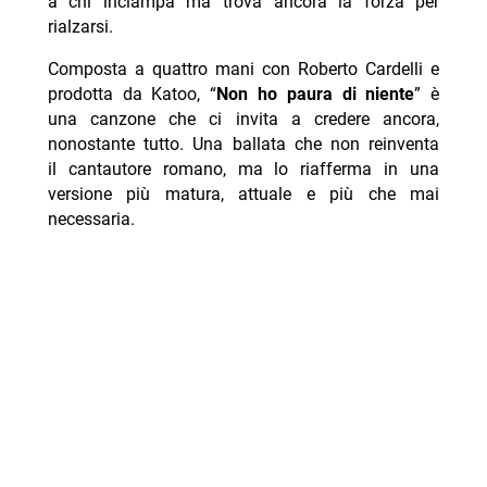
a chi inciampa ma trova ancora la forza per
rialzarsi.
Composta a quattro mani con Roberto Cardelli e
prodotta da Katoo, “
Non ho paura di niente
” è
una canzone che ci invita a credere ancora,
nonostante tutto. Una ballata che non reinventa
il cantautore romano, ma lo riafferma in una
versione più matura, attuale e più che mai
necessaria.