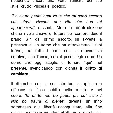
ribadendo ancora una volta l’unicità del suo
stile: crudo, viscerale, poetico.
“Ho avuto paura ogni volta che mi sono accorto
che stavo vivendo una vita che non mi
apparteneva”
, racconta Moro in un’introduzione
che si rivela chiave di lettura per comprendere il
brano. Sin dal primo ascolto, sii avverte la
presenza di un uomo che ha attraversato i suoi
inferni, ha fatto i conti con la dipendenza
emotiva, con l’ansia, con il peso degli errori. Un
uomo che oggi sceglie di tornare “qui”, nel
presente, rivendicando con dignità
il diritto di
cambiare
.
Il ritornello, con la sua struttura semplice ma
efficace, si fissa subito nella mente e nel
cuore:
“Io di te non ho paura più sul serio /
Non ho paura di niente”
diventa un inno
sommesso alla libertà riconquistata, alla fine
della dipendenza emotiva, al ritorno a se stessi.