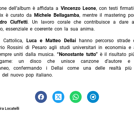
one dell’album è affidata a
Vincenzo Leone
, con testi firma
mix è curato da
Michele Bellagamba
, mentre il mastering po
dro Ciuffetti
. Un lavoro corale che contribuisce a dare 
to, essenziale e coerente con la sua anima.
i Cattolica,
Luca e Matteo Dellai
hanno percorso strade d
io Rossini di Pesaro agli studi universitari in economia e a
empre uniti dalla musica.
“Nonostante tutto”
è il risultato p
egame: un disco che unisce canzone d’autore e l
aneo, confermando i Dellai come una delle realtà più c
i del nuovo pop italiano.
a Locatelli