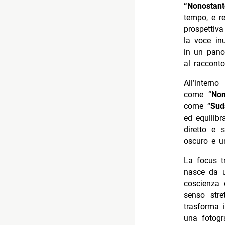
“Nonostan
tempo, e re
prospettiv
la voce in
in un pano
al racconto
All’inter
come “
Non
come “
Sud
ed equilibr
diretto e 
oscuro e un
La focus t
nasce da u
coscienza 
senso stre
trasforma i
una fotogr