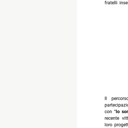
fratelli inse
Il percor
partecipa
con “
Io so
recente vi
loro progett