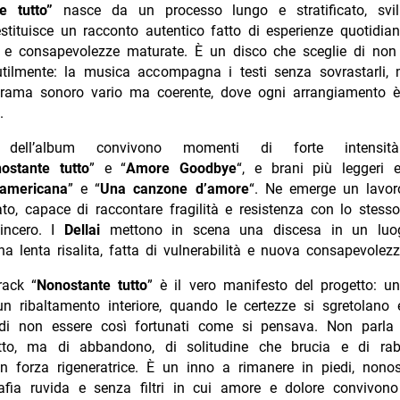
te tutto”
nasce da un processo lungo e stratificato, svi
stituisce un racconto autentico fatto di esperienze quotidia
a e consapevolezze maturate. È un disco che sceglie di non
utilmente: la musica accompagna i testi senza sovrastarli,
rama sonoro vario ma coerente, dove ogni arrangiamento è
.
no dell’album convivono momenti di forte intensit
ostante tutto
” e “
Amore Goodbye
“, e brani più leggeri 
americana
” e “
Una canzone d’amore
“. Ne emerge un lavo
ato, capace di raccontare fragilità e resistenza con lo stess
sincero. I
Dellai
mettono in scena una discesa in un luo
a lenta risalita, fatta di vulnerabilità e nuova consapevolezz
rack “
Nonostante tutto
” è il vero manifesto del progetto: u
n ribaltamento interiore, quando le certezze si sgretolano 
di non essere così fortunati come si pensava. Non parla
tto, ma di abbandono, di solitudine che brucia e di ra
n forza rigeneratrice. È un inno a rimanere in piedi, nonos
afia ruvida e senza filtri in cui amore e dolore convivo