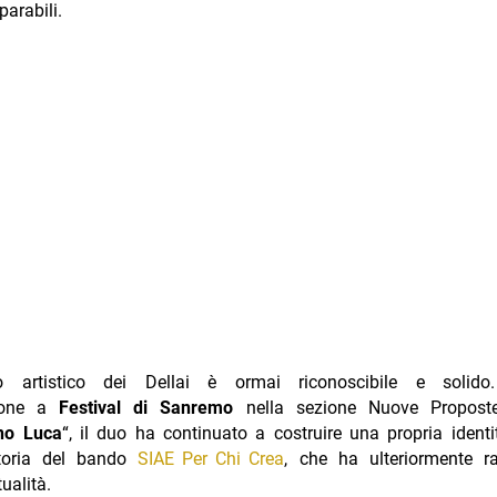
parabili.
so artistico dei Dellai è ormai riconoscibile e solid
zione a
Festival di Sanremo
nella sezione Nuove Propos
no Luca
“, il duo ha continuato a costruire una propria identit
ttoria del bando
SIAE Per Chi Crea
, che ha ulteriormente ra
ualità.