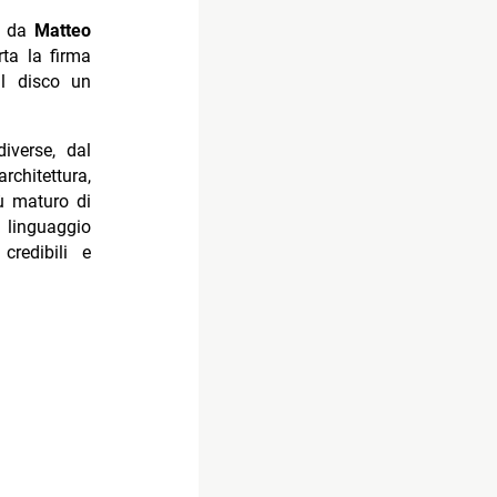
ti da
Matteo
rta la firma
al disco un
iverse, dal
rchitettura,
iù maturo di
inguaggio
redibili e