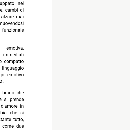
luppato nel
ne, cambi di
 alzare mai
 muovendosi
 funzionale
à emotiva,
e immediati
ro compatto
o linguaggio
go emotivo
a.
n brano che
e si prende
 d’amore in
bbia che si
tante tutto,
no come due