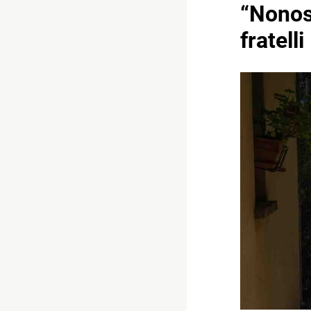
“Nonost
fratelli