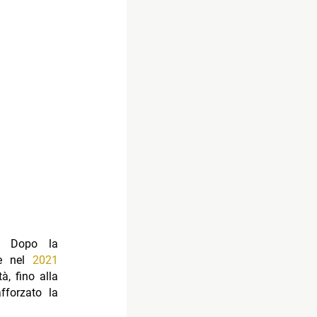
o. Dopo la
te nel
2021
à, fino alla
fforzato la