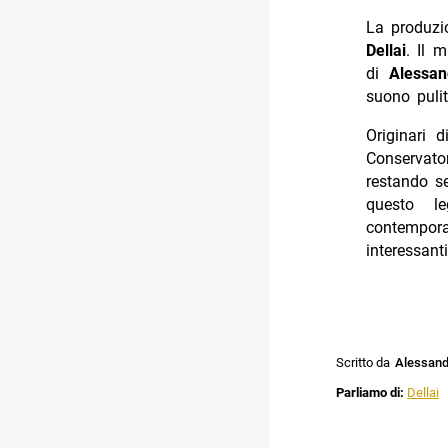
La produzi
Dellai
. Il 
di
Alessan
suono puli
Originari d
Conservator
restando s
questo l
contempor
interessant
Scritto da
Alessandr
Parliamo di:
Dellai