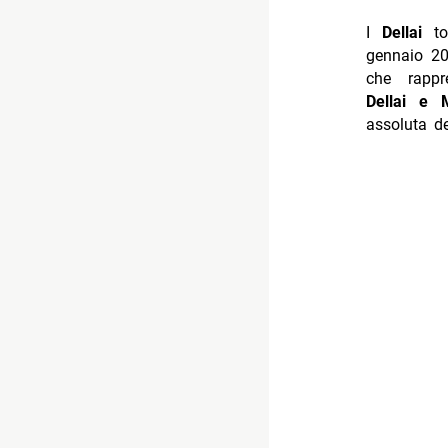
I
Dellai
to
gennaio 20
che rappr
Dellai e M
assoluta de