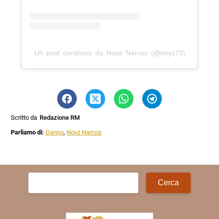
Un post condiviso da Noyz Narcos (@noyz79)
Scritto da
Redazione RM
Parliamo di:
Danno
,
Noyz Narcos
Ricerca
per: