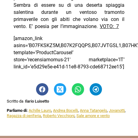
Sembra di essere su di una deserta spiaggia
salentina durante un ventoso tramonto
primaverile con gli abiti che volano via con il
vento. E’ poesia per l’immaginazione.
VOTO: 7
[amazon_link
asins=’B07FKSKZ5M,B07K2FQQPS,B07JVTGSL1,B07HK
template=’ProductCarousel’
store=’recensiamomus-21′ marketplace=’IT’
link_id=’e5d29e5e-e41d-11e8-8793-cde68712ee15′]
Scritto da
Ilario Luisetto
Parliamo di:
Achille Lauro
,
Andrea Bocelli
,
Anna Tatangelo
,
Jovanotti
,
Ragazza di periferia
,
Roberto Vecchioni
,
Sale amore e vento