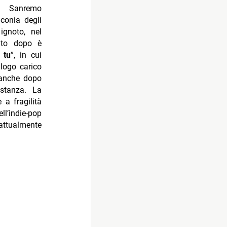
di Sanremo
conia degli
ignoto, nel
ito dopo è
 tu
”, in cui
alogo carico
 anche dopo
stanza. La
 a fragilità
’indie-pop
ttualmente