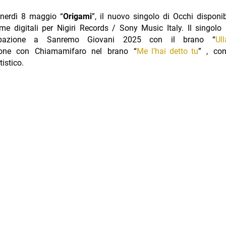
enerdì 8 maggio “
Origami
”, il nuovo singolo di Occhi disponib
rme digitali per Nigiri Records / Sony Music Italy. Il singolo
cipazione a Sanremo Giovani 2025 con il brano “
Ull
ione con Chiamamifaro nel brano “
Me l’hai detto tu
” , con
tistico.