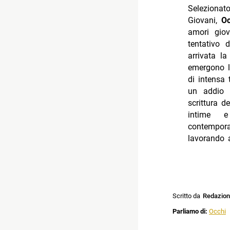
Seleziona
Giovani,
Oc
amori giov
tentativo
arrivata l
emergono le
di intensa
un addio 
scrittura d
intime e 
contempor
lavorando 
Scritto da
Redazio
Parliamo di:
Occhi