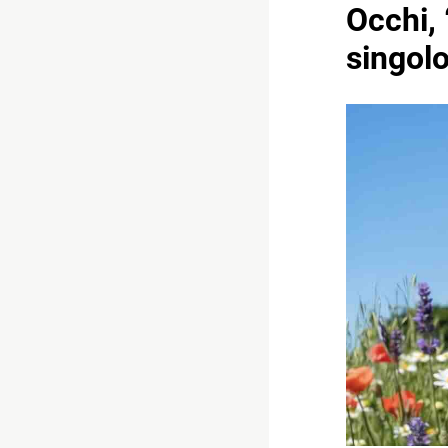
Occhi, 
singol