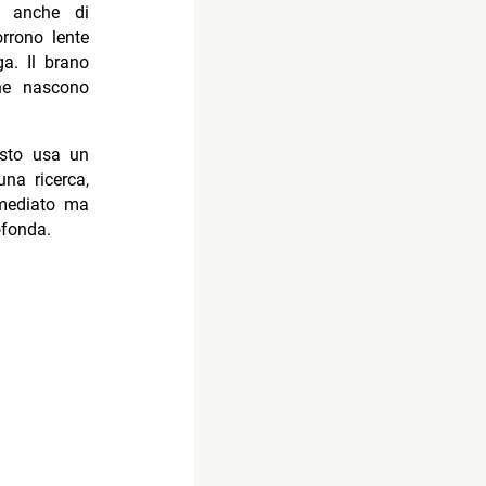
a anche di
rrono lente
a. Il brano
che nascono
esto usa un
na ricerca,
mmediato ma
ofonda.