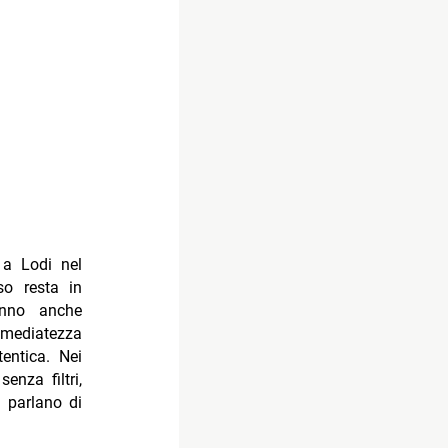
 a Lodi nel
o resta in
sanno anche
immediatezza
entica. Nei
enza filtri,
i parlano di