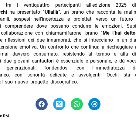
to tra i ventiquattro partecipanti all’edizione 2025 
chi
ha presentato “
Ullallà
”, un brano che racconta la malin
anili, sospesi nell’incertezza e proiettati verso un futuro 
 di comprendere dove possano condurre le emozioni. Sub
a collaborazione con chiamamifaronel brano “
Me l’hai detto
 riflessioni dei due innamorati, che si intrecciano in un di
 tensione emotiva. Un confronto che continua a riecheggiare
mai davvero consumato, resistendo al tempo e alla di
ei due giovani cantautori è essenziale e personale, e dà voce
generazionali, fondendosi con l’immediatezza dell
aneo, con sonorità delicate e avvolgenti. Occhi sta a
al suo nuovo progetto discografico.
ne RM