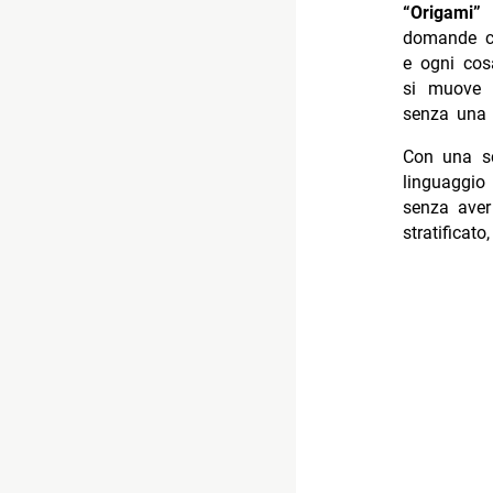
“
Origami
domande ch
e ogni cos
si muove t
senza una d
Con una sc
linguaggio
senza aver
stratificat