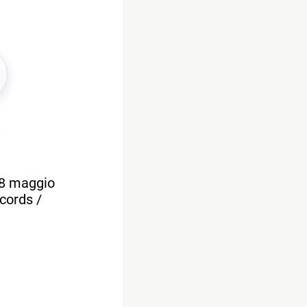
 8 maggio
ecords /