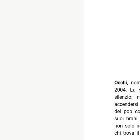
Occhi,
nome
2004. La 
silenzio: 
accendersi 
del pop co
suoi brani 
non solo ne
chi trova i