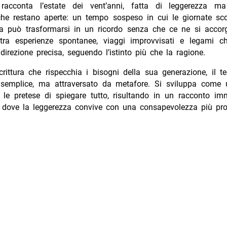
”
racconta l’estate dei vent’anni, fatta di leggerezza m
e restano aperte: un tempo sospeso in cui le giornate sco
a può trasformarsi in un ricordo senza che ce ne si accorg
ra esperienze spontanee, viaggi improvvisati e legami 
irezione precisa, seguendo l’istinto più che la ragione.
rittura che rispecchia i bisogni della sua generazione, il t
 semplice, ma attraversato da metafore. Si sviluppa come u
 le pretese di spiegare tutto, risultando in un racconto i
o, dove la leggerezza convive con una consapevolezza più pr