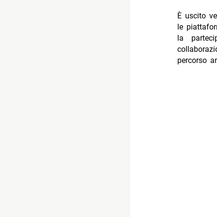
È uscito v
le piattafo
la parte
collaboraz
percorso ar