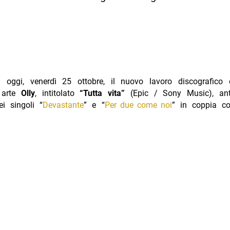
 oggi, venerdì 25 ottobre, il nuovo lavoro discografico 
n arte
Olly
, intitolato
“Tutta vita”
(Epic / Sony Music), ant
ei singoli “
Devastante
” e “
Per due come noi
” in coppia c
ervista