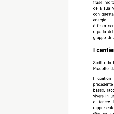
frase mol
della sua 
con questa
energia. Il
è festa se
e parla del
gruppo di a
I canti
Scritto da 
Prodotto d
I cantier
precedente
basso, rac
vivere in 
di tenere 
rappresent
Giappone s