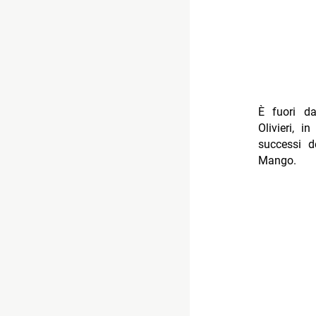
È fuori da
Olivieri, i
successi d
Mango.
int