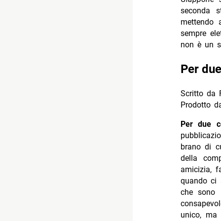
seconda st
mettendo a
sempre elet
non è un s
Per du
Scritto da 
Prodotto d
Per due 
pubblicazio
brano di c
della comp
amicizia, 
quando ci 
che sono p
consapevol
unico, ma 