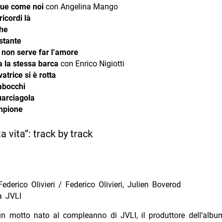
ue come noi
con Angelina Mango
icordi là
he
stante
 non serve far l’amore
 la stessa barca
con Enrico Nigiotti
atrice si è rotta
abocchi
arciagola
mpione
ta vita”: track by track
Federico Olivieri / Federico Olivieri, Julien Boverod
a JVLI
n motto nato al compleanno di JVLI, il produttore dell’albu