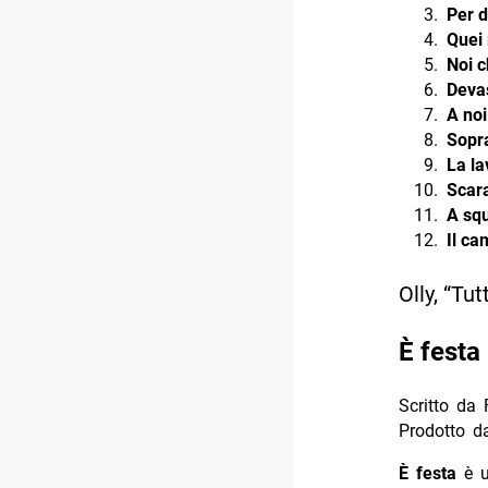
Per d
Quei r
Noi c
Deva
A noi
Sopra
La lav
Scar
A squ
Il ca
Olly, “Tut
È festa
Scritto da 
Prodotto d
È festa
è u