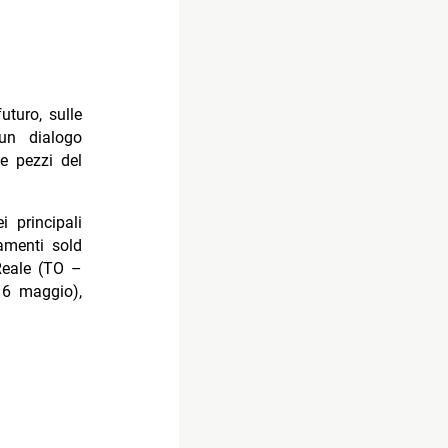
uturo, sulle
 un dialogo
he pezzi del
i principali
tamenti sold
Reale (TO –
16 maggio),