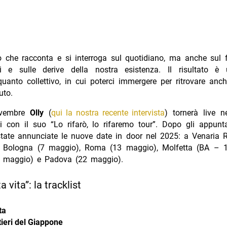
 che racconta e si interroga sul quotidiano, ma anche sul f
ni e sulle derive della nostra esistenza. Il risultato è
uanto collettivo, in cui poterci immergere per ritrovare anc
uto.
ovembre
Olly
(
qui la nostra recente intervista
) tornerà live ne
ni con il suo “Lo rifarò, lo rifaremo tour”. Dopo gli appun
state annunciate le nuove date in door nel 2025: a Venaria 
 Bologna (7 maggio), Roma (13 maggio), Molfetta (BA – 
9 maggio) e Padova (22 maggio).
ta vita”: la tracklist
ta
tieri del Giappone