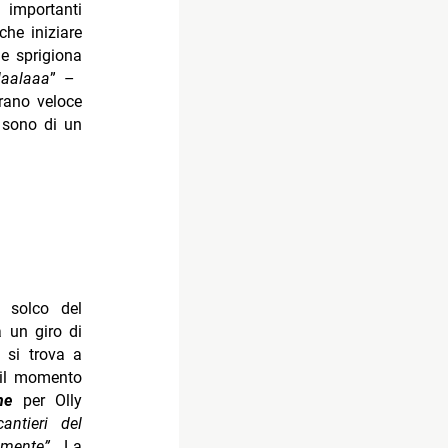
importanti
he iniziare
e sprigiona
laalaaa
” –
rano veloce
e sono di un
 solco del
a un giro di
 si trova a
 il momento
ne
per Olly
ntieri del
amente”
. La