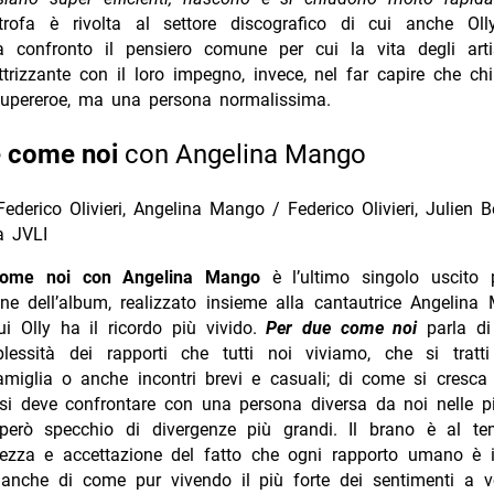
rofa è rivolta al settore discografico di cui anche Oll
 confronto il pensiero comune per cui la vita degli arti
trizzante con il loro impegno, invece, nel far capire che c
upereroe, ma una persona normalissima.
e come noi
con Angelina Mango
Federico Olivieri, Angelina Mango / Federico Olivieri, Julien 
a JVLI
come noi con Angelina Mango
è l’ultimo singolo uscito 
ne dell’album, realizzato insieme alla cantautrice Angelina
ui Olly ha il ricordo più vivido.
Per due come noi
parla di
lessità dei rapporti che tutti noi viviamo, che si tratt
famiglia o anche incontri brevi e casuali; di come si
cresca
si deve confrontare con una persona diversa da noi nelle pi
erò specchio di divergenze più grandi. Il brano
è al te
ezza e accettazione del fatto che ogni rapporto umano è irr
anche di come pur vivendo il più forte dei sentimenti a v