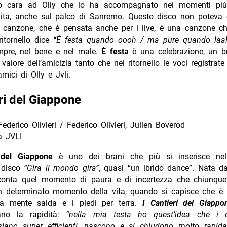
to cara ad Olly che lo ha accompagnato nei momenti più 
vita, anche sul palco di Sanremo. Questo disco non poteva c
 canzone, che è pensata anche per i live, è una canzone ch
 ritornello dice
“È festa quando oooh / ma pure quando laa
mpre, nel bene e nel male.
È festa
è una celebrazione, un b
 valore dell’amicizia tanto che nel ritornello le voci registrat
mici di Olly e Jvli.
eri del Giappone
Federico Olivieri / Federico Olivieri, Julien Boverod
a JVLI
i del Giappone
è uno dei brani che più si inserisce nel
 disco
“Gira il mondo gira”
, quasi “un ibrido dance”. Nata d
conta quel momento di paura e di incertezza che chiunque
un determinato momento della vita, quando si capisce che è
la mente salda e i piedi per terra.
I Cantieri del Giappo
ano la rapidità:
“nella mia testa ho quest’idea che i ca
iano super efficienti, nascono e si chiudono molto rapid