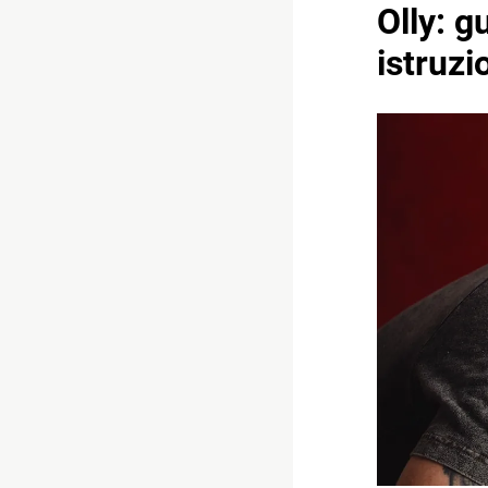
Olly: g
istruzi