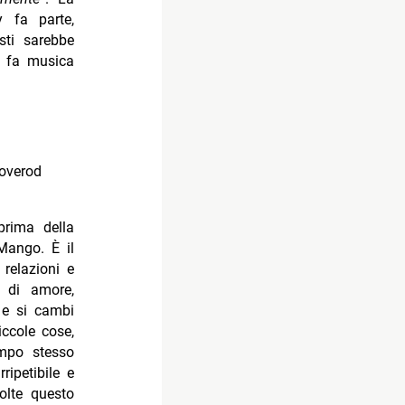
y fa parte,
sti sarebbe
hi fa musica
Boverod
prima della
 Mango. È il
 relazioni e
i di amore,
 e si cambi
ccole cose,
mpo stesso
ipetibile e
olte questo