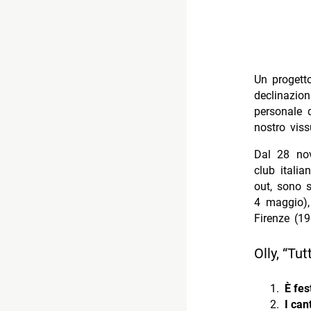
Un progetto
declinazio
personale q
nostro viss
Dal 28 n
club italia
out, sono 
4 maggio),
Firenze (1
Olly, “Tut
È fes
I can