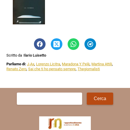
Scritto da
Ilario Luisetto
Parliamo di:
J-Ax
,
Lorenzo Licitra
,
Maradona Y Pelè
,
Martina Attili
,
Renato Zero
,
Sai che ti ho pensato sempre
,
Thegiornalisti
Ricerca
per: