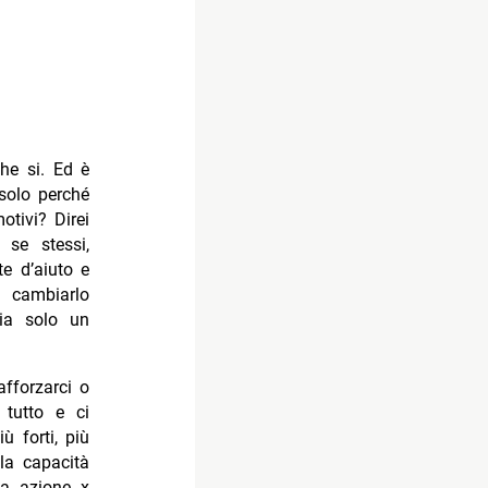
che si. Ed è
 solo perché
tivi? Direi
 se stessi,
e d’aiuto e
 cambiarlo
ia solo un
afforzarci o
tutto e ci
 forti, più
 la capacità
ia azione x