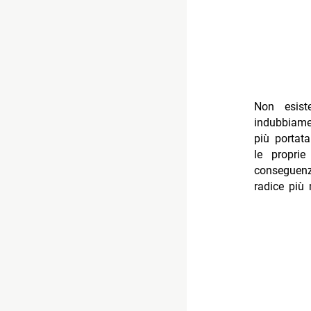
Non esist
indubbiamen
più portata
le propri
conseguenz
radice più