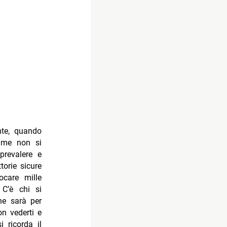
nte, quando
 me non si
prevalere e
torie sicure
care mille
 C’è chi si
he sarà per
on vederti e
 ricorda il