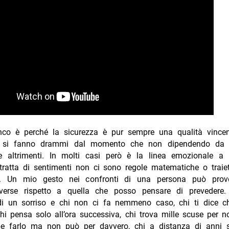
co è perché la sicurezza è pur sempre una qualità vince
 si fanno drammi dal momento che non dipendendo da
e altrimenti. In molti casi però è la linea emozionale a 
ratta di sentimenti non ci sono regole matematiche o traiet
e. Un mio gesto nei confronti di una persona può provo
iverse rispetto a quella che posso pensare di prevedere.
i un sorriso e chi non ci fa nemmeno caso, chi ti dice c
i pensa solo all’ora successiva, chi trova mille scuse per n
be farlo ma non può per davvero, chi a distanza di anni si