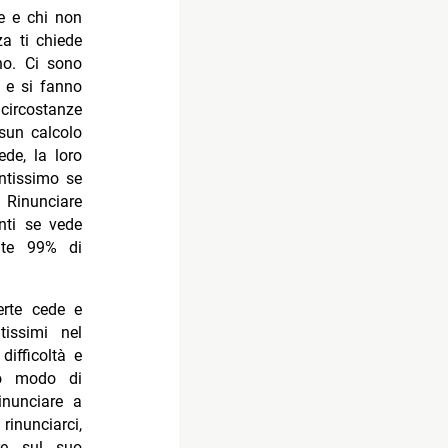
re e chi non
za ti chiede
no. Ci sono
 e si fanno
circostanze
ssun calcolo
ede, la loro
antissimo se
 Rinunciare
nti se vede
nte 99% di
erte cede e
issimi nel
difficoltà e
suo modo di
rinunciare a
inunciarci,
re sul suo