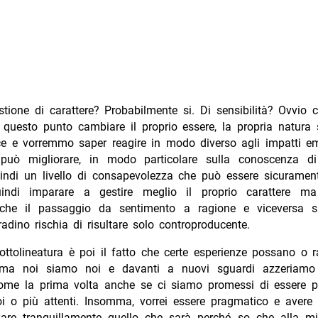
tione di carattere? Probabilmente si. Di sensibilità? Ovvio 
 questo punto cambiare il proprio essere, la propria natura
ce e vorremmo saper reagire in modo diverso agli impatti emo
può migliorare, in modo particolare sulla conoscenza di
indi un livello di consapevolezza che può essere sicurament
indi imparare a gestire meglio il proprio carattere ma
che il passaggio da sentimento a ragione e viceversa s
adino rischia di risultare solo controproducente.
ttolineatura è poi il fatto che certe esperienze possano o r
i ma noi siamo noi e davanti a nuovi sguardi azzeriamo 
me la prima volta anche se ci siamo promessi di essere più
oi o più attenti. Insomma, vorrei essere pragmatico e avere
zare tranquillamente quello che sarà perché so che alla m