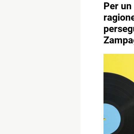
Per un 
ragion
persegu
Zampag