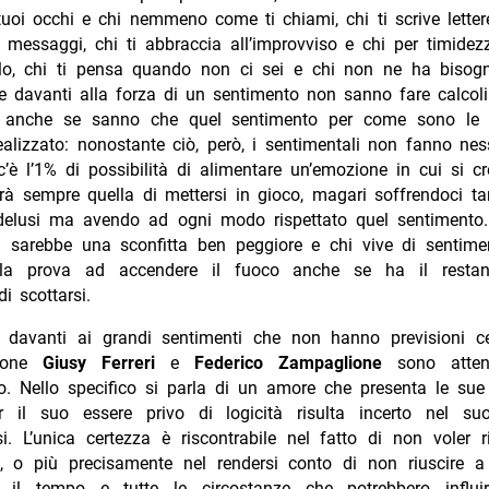
tuoi occhi e chi nemmeno come ti chiami, chi ti scrive lette
 messaggi, chi ti abbraccia all’improvviso e chi per timidez
lo, chi ti pensa quando non ci sei e chi non ne ha bisog
e davanti alla forza di un sentimento non sanno fare calcoli
e anche se sanno che quel sentimento per come sono le 
alizzato: nonostante ciò, però, i sentimentali non fanno ne
’è l’1% di possibilità di alimentare un’emozione in cui si cr
rà sempre quella di mettersi in gioco, magari soffrendoci t
delusi ma avendo ad ogni modo rispettato quel sentimento.
a sarebbe una sconfitta ben peggiore e chi vive di sentime
illa prova ad accendere il fuoco anche se ha il resta
di scottarsi.
 davanti ai grandi sentimenti che non hanno previsioni c
nzone
Giusy Ferreri
e
Federico Zampaglione
sono attent
lo. Nello specifico si parla di un amore che presenta le sue 
r il suo essere privo di logicità risulta incerto nel 
i. L’unica certezza è riscontrabile nel fatto di non voler 
e, o più precisamente nel rendersi conto di non riuscire a r
e il tempo e tutte le circostanze che potrebbero influi