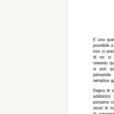
E’ una ques
possibile a
non ci pia
di no: si 
creando qu
si può qu
pensando 
semplice gr
Degno di so
addolcirc
poniamo co
sicuri di n
di organiz