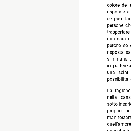
colore dei 
risponde ai
se può far
persone ch
trasportar
non sarà re
perché se c
risposta sa
si rimane 
in partenz
una scint
possibilità 
La ragione
nella ca
sottolinear
proprio pe
manifestars
quell’amor
nonostant