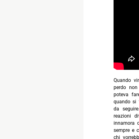
Quando vin
perdo non
poteva far
quando si t
da seguir
reazioni d
innamora d
sempre e ch
chi vorreb