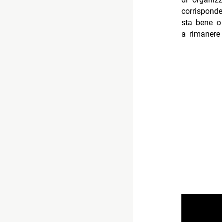
corrispond
sta bene o
a rimanere 