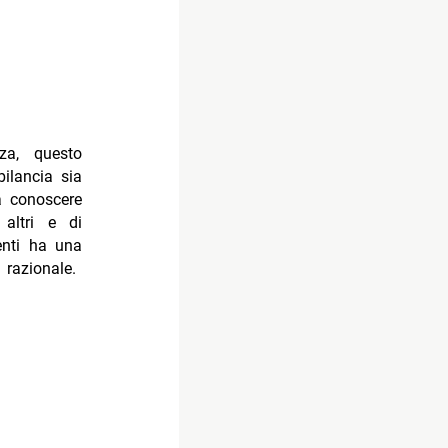
za, questo
bilancia sia
 a conoscere
altri e di
enti ha una
razionale.