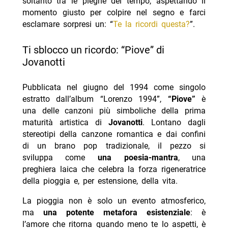
soltanto tra le pieghe del tempo, aspettando il
momento giusto per colpire nel segno e farci
esclamare sorpresi un: “
Te la ricordi questa?
”.
Ti sblocco un ricordo: “Piove” di
Jovanotti
Pubblicata nel giugno del 1994 come singolo
estratto dall’album “Lorenzo 1994”,
“Piove”
è
una delle canzoni più simboliche della prima
maturità artistica di
Jovanotti
. Lontano dagli
stereotipi della canzone romantica e dai confini
di un brano pop tradizionale, il pezzo si
sviluppa come
una poesia-mantra
, una
preghiera laica che celebra la forza rigeneratrice
della pioggia e, per estensione, della vita.
La pioggia non è solo un evento atmosferico,
ma
una potente metafora esistenziale
: è
l’amore che ritorna quando meno te lo aspetti, è