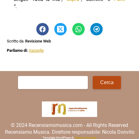
“
.
Scritto da
Revisione Web
Parliamo di:
Gazzelle
Ricerca
per:
© 2024 Recensiamomusica.com - All Rights Reserved
Recensiamo Musica. Direttore responsabile: Nicola Donvito
Template WordPress di
Matteo Morreale