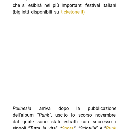
che si esibirà nei più importanti festival italiani
(biglietti disponibili su
ticketone.it)
Polinesia
arriva dopo la pubblicazione
dell’album “
Punk”
, uscito lo scorso novembre,
dal quale sono stati estratti con successo i
singoli “
Tutta la vita”, “
Sopra
“, “Scintille”
e “
Punk