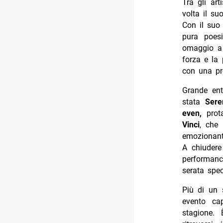
Tra gli art
volta il su
Con il suo 
pura poesi
omaggio 
forza e la 
con una pr
Grande en
stata
Sere
even,
prota
Vinci
, che 
emozionanti
A chiuder
performance
serata spec
Più di un 
evento cap
stagione.