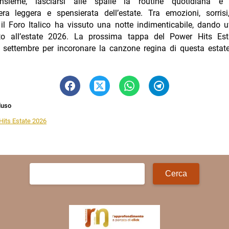
 insieme, lasciarsi alle spalle la routine quotidiana e
fera leggera e spensierata dell’estate. Tra emozioni, sorris
 il Foro Italico ha vissuto una notte indimenticabile, dando u
to all’estate 2026. La prossima tappa del Power Hits Es
1 settembre per incoronare la canzone regina di questa estat
luso
Hits Estate 2026
Ricerca
per: