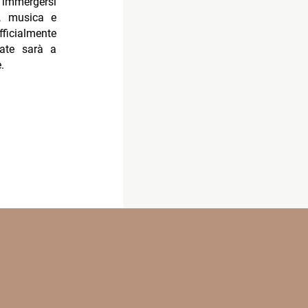
 immergersi
i, musica e
fficialmente
tate sarà a
e.