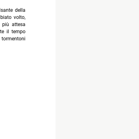
lsante della
biato volto,
 più attesa
nte il tempo
 tormentoni