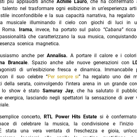
isti più applauditi anche
Achille Lauro
, che ha confermato
o talento nel trasformare ogni esibizione in un’esperienza arti
stile inconfondibile e la sua capacità narrativa, ha regalat
a musicale illuminando il cielo con giochi di luci in 
a Roma.
Irama
, invece, ha portato sul palco
“Cabana”
ricca 
passionalità che caratterizzano la sua musica, conquistando
esenza scenica magnetica.
tusiasmo anche per
Annalisa.
A portare il calore e i color
na Brancale
. Spazio anche alle nuove generazioni con
L
gonisti di un’esibizione fresca e dinamica. Immancabile
con il suo celebre “
Per sempre si
” ha regalato uno dei m
 della serata, coinvolgendo l’intera arena in un grande coro
e lo show è stato
Samuray Jay
, che ha salutato il pubbl
 energica, lasciando negli spettatori la sensazione di aver
iale.
semplice concerto,
RTL Power Hits Estate
si è confermato
ace di celebrare la musica, la condivisione e l’inizio 
 È stata una vera ventata di freschezza e gioia, un’occ