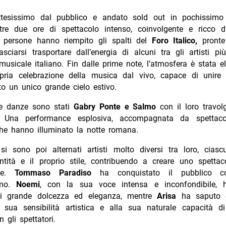
attesissimo dal pubblico e andato sold out in pochissim
ltre due ore di spettacolo intenso, coinvolgente e ricco d
i persone hanno riempito gli spalti del
Foro Italico,
pronte
asciarsi trasportare dall’energia di alcuni tra gli artisti p
sicale italiano. Fin dalle prime note, l’atmosfera è stata el
pria celebrazione della musica dal vivo, capace di unire 
to un unico grande cielo estivo.
le danze sono stati
Gabry Ponte e Salmo
con il loro travol
. Una performance esplosiva, accompagnata da spettacol
 che hanno illuminato la notte romana.
si sono poi alternati artisti molto diversi tra loro, cias
entità e il proprio stile, contribuendo a creare uno spettac
nte.
Tommaso Paradiso
ha conquistato il pubblico c
smo.
Noemi
, con la sua voce intensa e inconfondibile, 
i grande dolcezza ed eleganza, mentre
Arisa
ha saputo 
a sua sensibilità artistica e alla sua naturale capacità di
 gli spettatori.