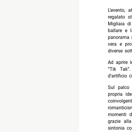
L’evento, 
regalato o
Migliaia d
ballare e l
panorama mu
vera e pro
diverse sot
Ad aprire 
“Tik Tak”
d’artificio
Sul palco 
propria id
coinvolge
romantici
momenti d
grazie all
sintonia con