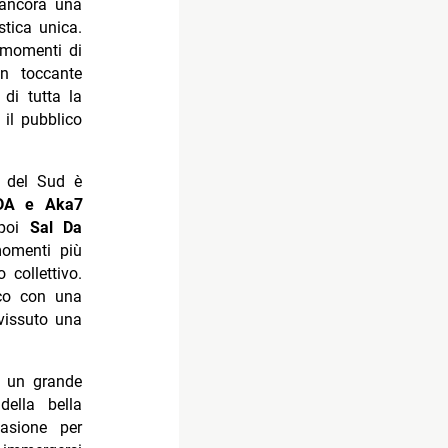
 ancora una
stica unica.
o momenti di
un toccante
di tutta la
 il pubblico
i del Sud è
DA e
Aka7
 poi
Sal Da
omenti più
 collettivo.
ico con una
 vissuto una
 un grande
della bella
asione per