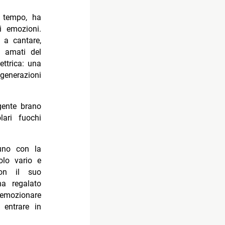
o tempo, ha
i emozioni.
 a cantare,
iù amati del
ettrica: una
generazioni
gente brano
ari fuochi
cuno con la
olo vario e
on il suo
ha regalato
emozionare
 entrare in