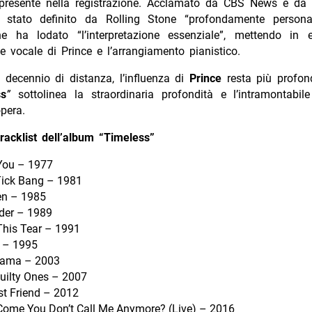
presente nella registrazione. Acclamato da CBS News e da a
 stato definito da Rolling Stone “profondamente persona
ne ha lodato “l’interpretazione essenziale”, mettendo in 
 vocale di Prince e l’arrangiamento pianistico.
 decennio di distanza, l’influenza di
Prince
resta più profo
ss
”
sottolinea la straordinaria profondità e l’intramontabil
pera.
tracklist dell’album “Timeless”
You – 1977
Tick Bang – 1981
n – 1985
der – 1989
This Tear – 1991
 – 1995
bama – 2003
uilty Ones – 2007
st Friend – 2012
ome You Don’t Call Me Anymore? (Live) – 2016