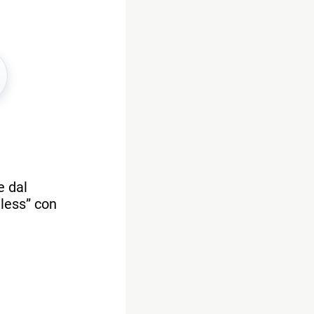
e dal
less” con