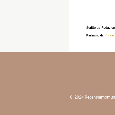
Scritto da
Redazio
Parliamo di:
Prince
© 2024 Recensiamomusica