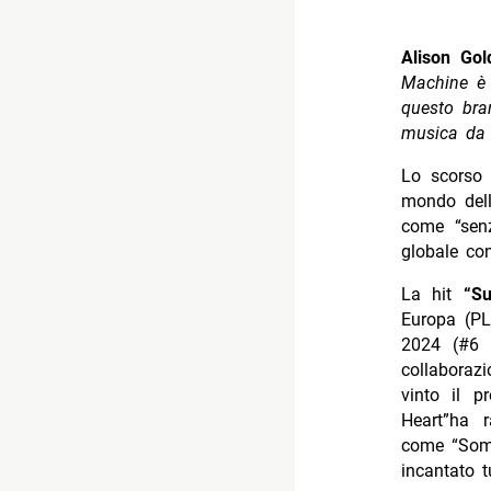
Alison Gol
Machine è 
questo bra
musica da s
Lo scorso 
mondo dell
come “sen
globale con
La hit
“Su
Europa (PL
2024 (#6 d
collaboraz
vinto il 
Heart”ha r
come “Som
incantato t