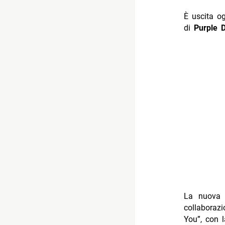
È uscita og
di
Purple 
La nuova v
collaboraz
You”, con l