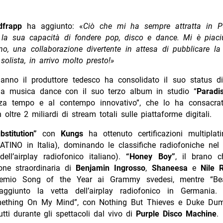
dfrapp
ha aggiunto: «
Ciò che mi ha sempre attratta in P
la sua capacità di fondere pop, disco e dance. Mi è piaciu
no, una collaborazione divertente in attesa di pubblicare l
olista, in arrivo molto presto!»
anno il produttore tedesco ha consolidato il suo status di
a musica dance con il suo terzo album in studio “
Paradi
za tempo e al contempo innovativo”, che lo ha consacrat
 oltre 2 miliardi di stream totali sulle piattaforme digitali.
bstitution”
con
Kungs
ha ottenuto certificazioni multiplati
ATINO in Italia), dominando le classifiche radiofoniche nel
ell’airplay radiofonico italiano).
“Honey Boy”
, il brano 
ione straordinaria di
Benjamin Ingrosso
,
Shaneesa
e
Nile 
premio Song of the Year ai Grammy svedesi, mentre “Be
aggiunto la vetta dell’airplay radiofonico in Germania. A
ething On My Mind”, con Nothing But Thieves e Duke Dum
utti durante gli spettacoli dal vivo di
Purple Disco Machine
.