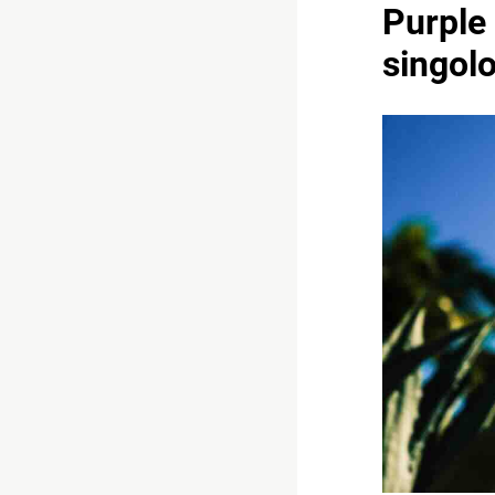
Purple 
singol