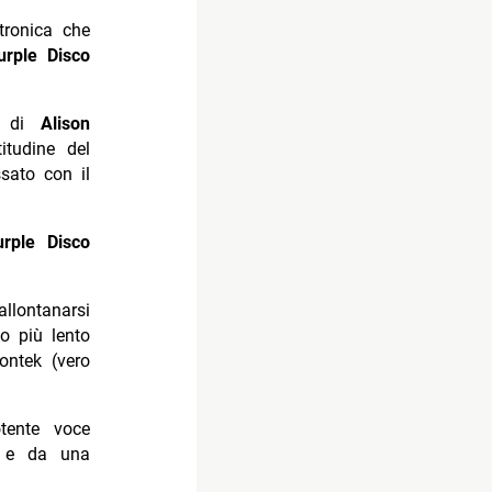
tronica che
urple Disco
ca di
Alison
itudine del
sato con il
urple Disco
lontanarsi
o più lento
ontek (vero
tente voce
e e da una