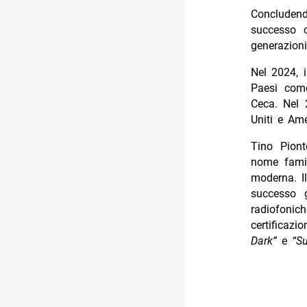
Concludend
successo 
generazioni
Nel 2024, i
Paesi come
Ceca. Nel 
Uniti e Ame
Tino Pion
nome famil
moderna. I
successo 
radiofoni
certifi
Dark”
e
“Su