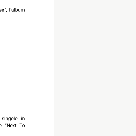
se
”
, l’album
l singolo in
 e “Next To