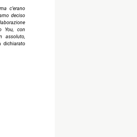
 ma c’erano
iamo deciso
laborazione
To You, con
 assoluto,
 dichiarato