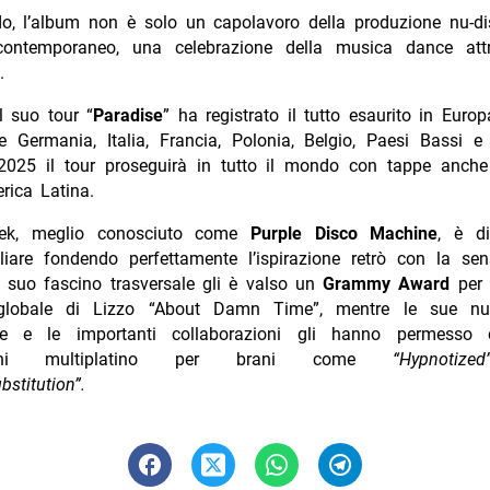
o, l’album non è solo un capolavoro della produzione nu-d
contemporaneo, una celebrazione della musica dance attr
.
l suo tour “
Paradise
” ha registrato il tutto esaurito in Euro
 Germania, Italia, Francia, Polonia, Belgio, Paesi Bassi e
2025 il tour proseguirà in tutto il mondo con tappe anche 
rica Latina.
tek, meglio conosciuto come
Purple Disco Machine
, è d
iare fondendo perfettamente l’ispirazione retrò con la sens
l suo fascino trasversale gli è valso un
Grammy Award
per 
globale di Lizzo “About Damn Time”, mentre le sue nu
che e le importanti collaborazioni gli hanno permesso d
cazioni multiplatino per brani come
“Hypnotize
bstitution”.