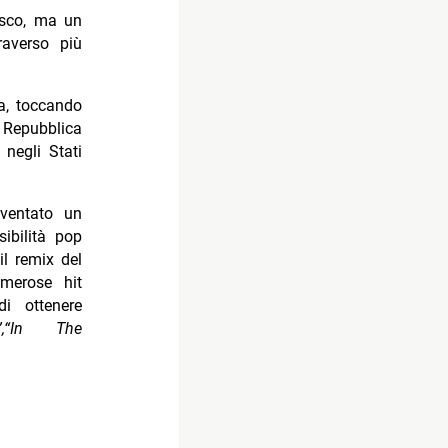
isco, ma un
averso più
pa, toccando
 Repubblica
negli Stati
iventato un
ibilità pop
il remix del
merose hit
i ottenere
d”,“In The