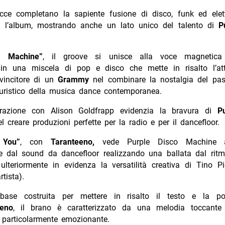
cce completano la sapiente fusione di disco, funk ed elet
za l’album, mostrando anche un lato unico del talento di
P
m Machine”
, il groove si unisce alla voce magneti
n una miscela di pop e disco che mette in risalto l’att
 vincitore di un
Grammy
nel combinare la nostalgia del pas
turistico della musica dance contemporanea.
orazione con Alison Goldfrapp evidenzia la bravura di
P
l creare produzioni perfette per la radio e per il dancefloor.
 You”
, con
Taranteeno,
vede Purple Disco Machine al
e dal sound da dancefloor realizzando una ballata dal ritm
ulteriormente in evidenza la versatilità creativa di Tino Pi
tista).
ase costruita per mettere in risalto il testo e la po
eeno
, il brano è caratterizzato da una melodia toccant
 particolarmente emozionante.