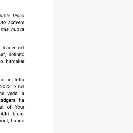
urple Disco
to scrivere
a mia nuova
 leader nel
se”
, definito
o hitmaker
no in tutta
 2023 e nel
che vede la
Rodgers
, ha
at of Your
ltri brani,
ont, hanno