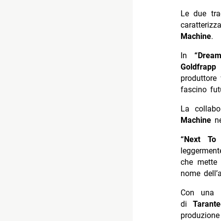
Le due tra
caratteriz
Machine
.
In
“Drea
Goldfrapp
i
produttore
fascino fu
La collab
Machine
ne
“Next To
leggerment
che mette 
nome dell’ar
Con una b
di
Tarant
produzione