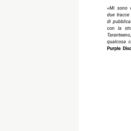
«
Mi sono d
due tracce
di pubblic
con la str
Taranteen
qualcosa c
Purple Dis