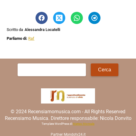
Scritto da
Alessandra Locatelli
Parliamo di:
Raf
Ricerca
per:
© 2024 Recensiamomusica.com - All Rights Reserved
Recensiamo Musica. Direttore responsabile: Nicola Donvito
Template WordPress di
Matteo Morreale
Partner
Mondotv24.it