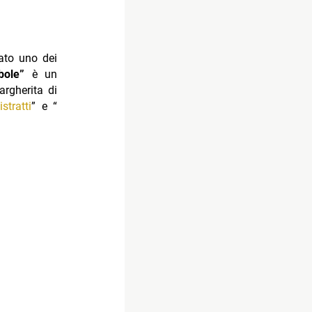
rato uno dei
bole”
è un
argherita di
stratti
” e “