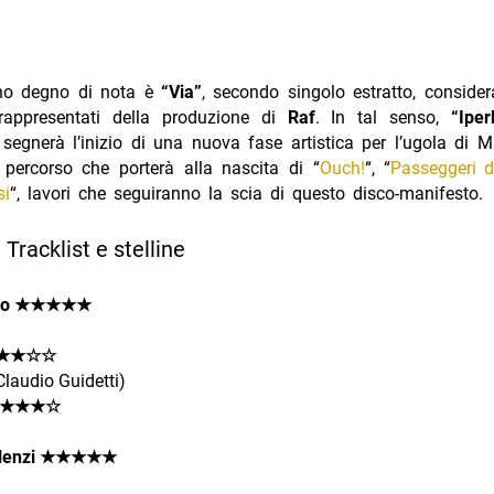
no degno di nota è
“Via”
, secondo singolo estratto, conside
rappresentati della produzione di
Raf
. In tal senso,
“Iper
egnerà l’inizio di una nuova fase artistica per l’ugola di M
 percorso che porterà alla nascita di “
Ouch!
“, “
Passeggeri di
si
“, lavori che seguiranno la scia di questo disco-manifesto.
 Tracklist e stelline
nito ★★★★★
★★★
☆
☆
Claudio Guidetti)
 ★★★★☆
silenzi ★★★★★