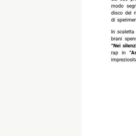
modo segn
disco del 
di sperimen
In scaletta
brani spe
“Nei silenz
rap in
“As
impreziosit