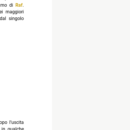
nimo di
Raf
.
ei maggiori
dal singolo
opo l’uscita
 in qualche