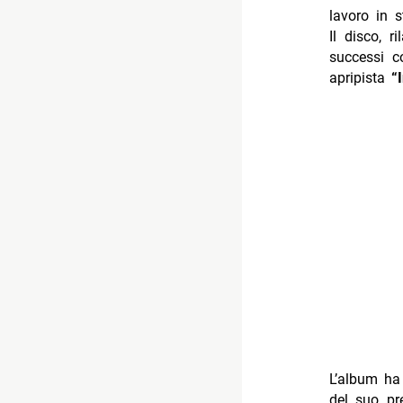
lavoro in 
Il disco, 
successi c
apripista
“I
L’album ha 
del suo pre