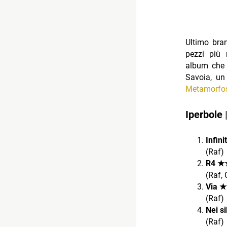
Ultimo bra
pezzi più 
album che s
Savoia, un
Metamorfo
Iperbole
|
Infi
(Raf)
R4 
(Raf, 
Via
(Raf)
Nei 
(Raf)