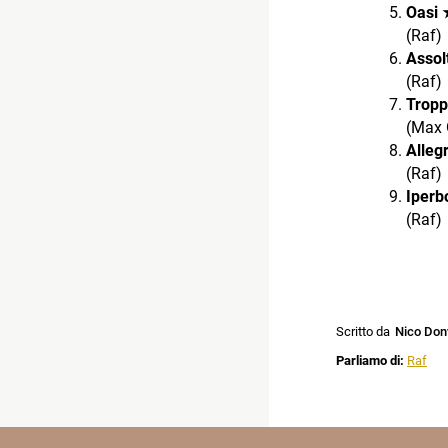
Oasi
(Raf)
Asso
(Raf)
Trop
(Max 
Alle
(Raf)
Iper
(Raf)
Scritto da
Nico Don
Parliamo di:
Raf