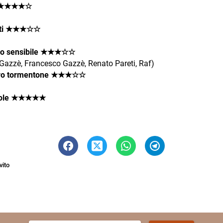
 ★★★★☆
lti ★★★
☆
☆
po sensibile ★★★☆☆
Gazzè, Francesco Gazzè, Renato Pareti, Raf)
gro tormentone ★★★☆☆
bole ★★★★★
vito