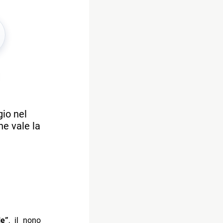
gio nel
he vale la
le”
, il nono