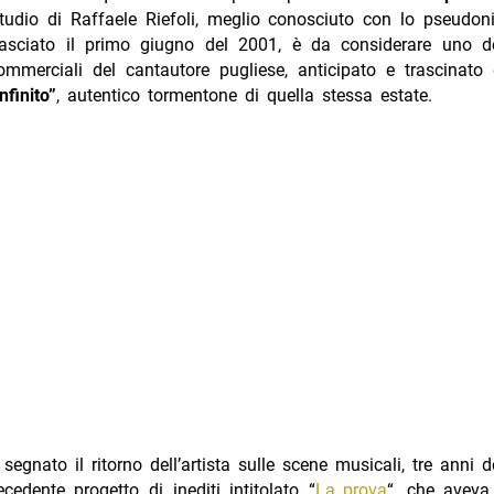
studio di Raffaele Riefoli, meglio conosciuto con lo pseudo
rilasciato il primo giugno del 2001, è da considerare uno d
ommerciali del cantautore pugliese, anticipato e trascinato 
nfinito”
, autentico tormentone di quella stessa estate.
segnato il ritorno dell’artista sulle scene musicali, tre anni d
cedente progetto di inediti intitolato “
La prova
“, che aveva