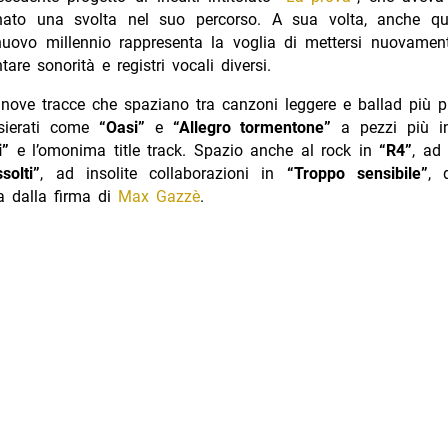
ato una svolta nel suo percorso. A sua volta, anche qu
nuovo millennio rappresenta la voglia di mettersi nuovament
tare sonorità e registri vocali diversi.
 nove tracce che spaziano tra canzoni leggere e ballad più 
nsierati come
“Oasi”
e
“Allegro tormentone”
a pezzi più in
i”
e l’omonima title track. Spazio anche al rock in
“R4”
, ad
solti”
, ad insolite collaborazioni in
“Troppo sensibile”
, 
a dalla firma di
Max Gazzè
.