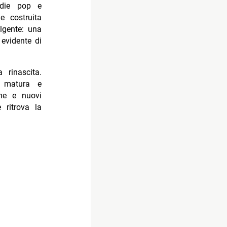
indie pop e
e costruita
lgente: una
evidente di
 rinascita.
ù matura e
one e nuovi
 ritrova la