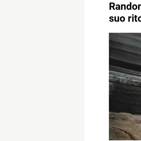
Random,
suo rit