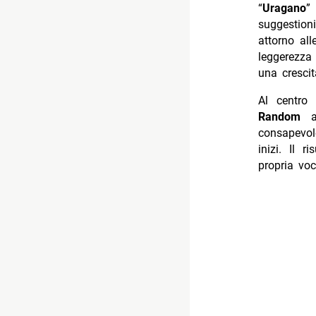
“
Uragano
”
suggestion
attorno al
leggerezza
una crescit
Al centro 
Random
af
consapevol
inizi. Il 
propria voc