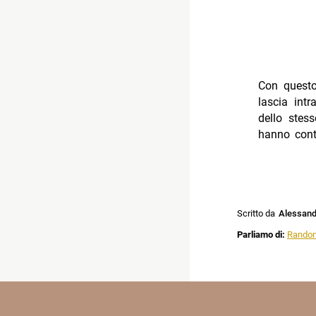
Con questo
lascia int
dello ste
hanno contr
Scritto da
Alessandr
Parliamo di:
Rando