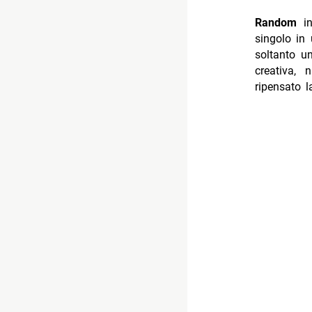
Random
in
singolo in
soltanto u
creativa, 
ripensato l