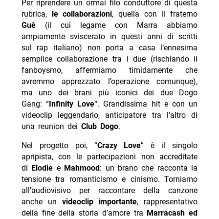
Per riprendere un ormai filo conduttore di questa
rubrica,
le collaborazioni
, quella con il fraterno
Guè
(il cui legame con Marra abbiamo
ampiamente sviscerato in questi anni di scritti
sul rap italiano) non porta a casa l’ennesima
semplice collaborazione tra i due (rischiando il
fanboysmo, affermiamo timidamente che
avremmo apprezzato l’operazione comunque),
ma uno dei brani più iconici dei due Dogo
Gang: “
Infinity Love
“. Grandissima hit e con un
videoclip leggendario, anticipatore tra l’altro di
una reunion dei
Club Dogo
.
Nel progetto poi, “
Crazy Love
” è il singolo
apripista, con le partecipazioni non accreditate
di
Elodie
e
Mahmood
: un brano che racconta la
tensione tra romanticismo e cinismo. Torniamo
all’audiovisivo per raccontare della canzone
anche un
videoclip importante
, rappresentativo
della fine della storia d’amore tra
Marracash ed