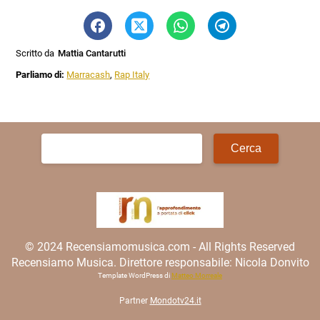
Scritto da
Mattia Cantarutti
Parliamo di:
Marracash
,
Rap Italy
Ricerca
per:
© 2024 Recensiamomusica.com - All Rights Reserved
Recensiamo Musica. Direttore responsabile: Nicola Donvito
Template WordPress di
Matteo Morreale
Partner
Mondotv24.it