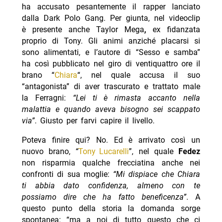
ha accusato pesantemente il rapper lanciato
dalla Dark Polo Gang. Per giunta, nel videoclip
è presente anche Taylor Mega
,
ex fidanzata
proprio di Tony. Gli animi anziché placarsi si
sono alimentati, e l’autore di “Sesso e samba”
ha così pubblicato nel giro di ventiquattro ore il
brano “
Chiara
“, nel quale accusa il suo
“antagonista” di aver trascurato e trattato male
la Ferragni:
“Lei ti è rimasta accanto nella
malattia e quando aveva bisogno sei scappato
via”
. Giusto per farvi capire il livello.
Poteva finire qui? No. Ed è arrivato così un
nuovo brano,
“
Tony Lucarelli
”, nel quale
Fedez
non risparmia qualche frecciatina anche nei
confronti di sua moglie:
“Mi dispiace che Chiara
ti abbia dato confidenza, almeno con te
possiamo dire che ha fatto beneficenza”
. A
questo punto della storia la domanda sorge
spontanea: “ma a noi di tutto questo che ci