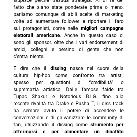
stupisce perché trasuda strategia. Al di là del
fatto che siano state ponderate prima o meno,
parliamo comunque di abili scelte di marketing
volte ad aumentare follower e riportare il faro
sui protagonisti, come nelle
migliori campagne
elettorali americane
. Anche in questo caso ci
sono gli sponsor, oltre che i vari endorsement di
amici, colleghi e persino di gente che non
c’entra niente.
E dire che il
dissing
nasce nel cuore della
cultura hip-hop come confronto tra artisti,
spesso per questioni di “credibilità” o
supremazia artistica. Dalle famose faide tra
Tupac Shakur e Notorious B.I.G. fino alla
recente rivalità tra Drake e Pusha T, il diss track
ha sempre avuto il potere di accendere le
conversazioni e di galvanizzare le community di
fan, utilizzando il dissing come
strumento per
affermarsi e per alimentare un dibattito