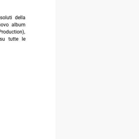
oluti della
nuovo album
roduction),
su tutte le