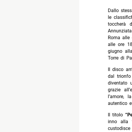
Dallo stess
le classifi
toccherà 
Annunziata
Roma alle 
alle ore 1
giugno all
Torre di Pa
Il disco ar
dal trionf
diventato 
grazie all’
l’amore, l
autentico 
Il titolo
“P
inno alla 
custodisce