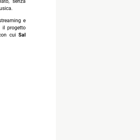
iato, senza
musica.
 streaming e
 il progetto
 con cui
Sal