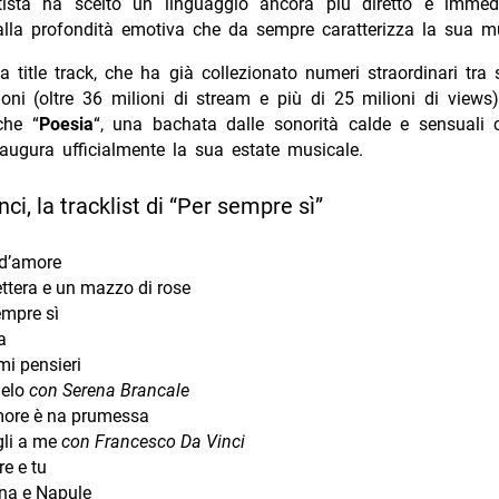
rtista ha scelto un linguaggio ancora più diretto e immed
 alla profondità emotiva che da sempre caratterizza la sua 
a title track, che ha già collezionato numeri straordinari tra
ioni (oltre 36 milioni di stream e più di 25 milioni di views)
che “
Poesia
“, una bachata dalle sonorità calde e sensuali
naugura ufficialmente la sua estate musicale.
nci, la tracklist di “Per sempre sì”
d’amore
ettera e un mazzo di rose
empre sì
a
mi pensieri
elo
con Serena Brancale
ore è na prumessa
li a me
con Francesco Da Vinci
e e tu
ina e Napule