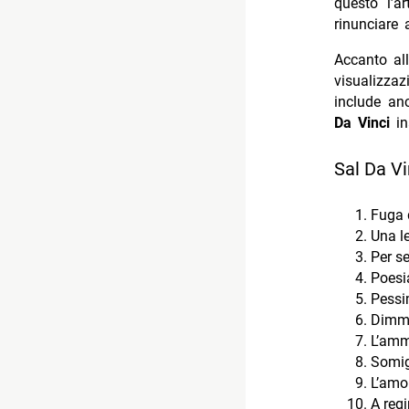
questo l’a
rinunciare
Accanto all
visualizzaz
include an
Da Vinci
i
Sal Da Vi
Fuga 
Una l
Per s
Poesi
Pessi
Dimm
L’amm
Somig
L’amor
A reg