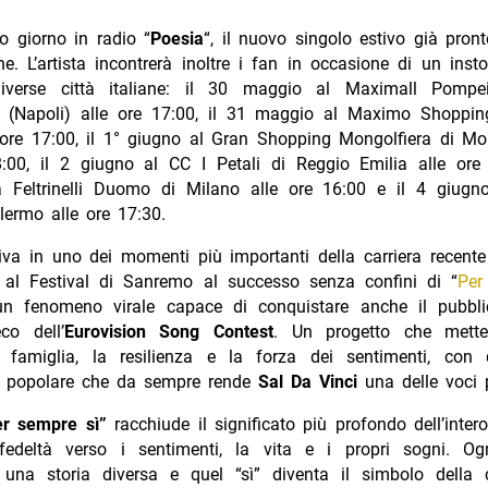
o giorno in radio “
Poesia
“, il nuovo singolo estivo già pron
che. L’artista incontrerà inoltre i fan in occasione di un inst
diverse città italiane: il 30 maggio al Maximall Pompei
 (Napoli) alle ore 17:00, il 31 maggio al Maximo Shoppin
ore 17:00, il 1° giugno al Gran Shopping Mongolfiera di Molf
8:00, il 2 giugno al CC I Petali di Reggio Emilia alle ore 
a Feltrinelli Duomo di Milano alle ore 16:00 e il 4 giug
lermo alle ore 17:30.
riva in uno dei momenti più importanti della carriera recente d
o al Festival di Sanremo al successo senza confini di “
Per
un fenomeno virale capace di conquistare anche il pubbl
eco dell’
Eurovision Song Contest
. Un progetto che mette
a famiglia, la resilienza e la forza dei sentimenti, con q
e popolare che da sempre rende
Sal Da Vinci
una delle voci 
er sempre sì”
racchiude il significato più profondo dell’inte
fedeltà verso i sentimenti, la vita e i propri sogni. O
 una storia diversa e quel “sì” diventa il simbolo della 