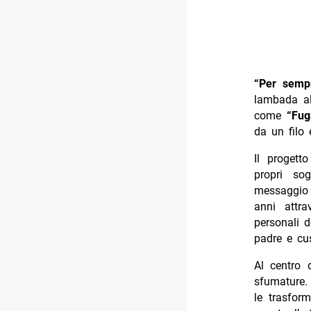
“Per semp
lambada al
come
“Fug
da un filo 
Il progett
propri sog
messaggio c
anni attr
personali 
padre e cu
Al centro d
sfumature.
le trasform