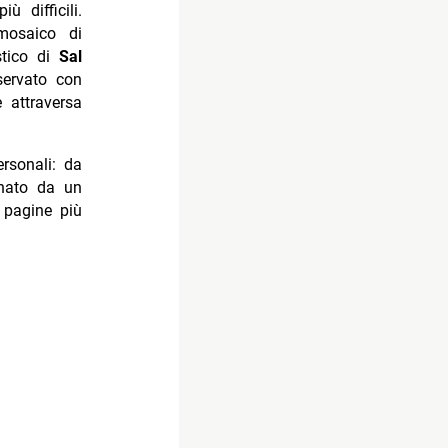
 difficili.
mosaico di
stico di
Sal
servato con
 attraversa
rsonali: da
 nato da un
 pagine più