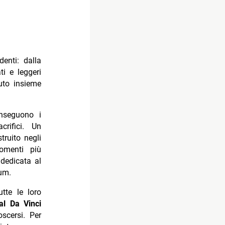
enti: dalla
i e leggeri
uto insieme
inseguono i
crifici. Un
truito negli
omenti più
dedicata al
um.
utte le loro
al Da Vinci
oscersi. Per