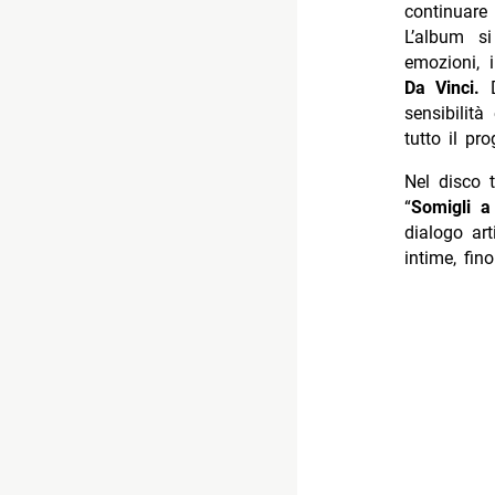
continuare
L’album s
emozioni, 
Da Vinci.
D
sensibilit
tutto il pro
Nel disco 
“
Somigli 
dialogo ar
intime, fin