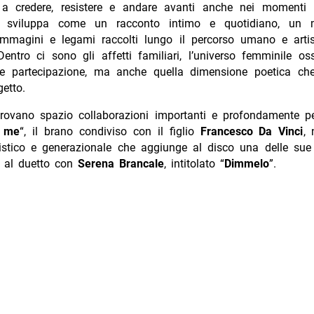
 a credere, resistere e andare avanti anche nei momenti più
i sviluppa come un racconto intimo e quotidiano, un 
immagini e legami raccolti lungo il percorso umano e arti
entro ci sono gli affetti familiari, l’universo femminile os
à e partecipazione, ma anche quella dimensione poetica che
getto.
trovano spazio collaborazioni importanti e profondamente pe
a me
“, il brano condiviso con il figlio
Francesco Da Vinci
,
tistico e generazionale che aggiunge al disco una delle sue
o al duetto con
Serena Brancale
, intitolato “
Dimmelo
”.