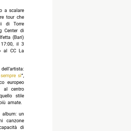
to a scalare
ore tour che
i di Torre
g Center di
etta (Bari)
17:00, il 3
no al CC La
ell’artista:
 sempre sì
“,
ico europeo
 al centro
uello stile
più amate.
ro album: un
gni canzone
capacità di