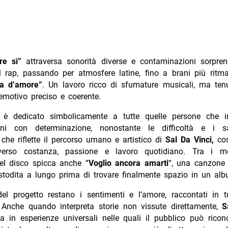
re sì”
attraversa sonorità diverse e contaminazioni sorprend
 rap, passando per atmosfere latine, fino a brani più ritmat
a d’amore”
. Un lavoro ricco di sfumature musicali, ma ten
emotivo preciso e coerente.
o è dedicato simbolicamente a tutte quelle persone che 
ni con determinazione, nonostante le difficoltà e i sa
he riflette il percorso umano e artistico di
Sal Da Vinci,
cos
averso costanza, passione e lavoro quotidiano. Tra i m
del disco spicca anche “
Voglio ancora amarti
“, una canzone 
stodita a lungo prima di trovare finalmente spazio in un alb
el progetto restano i sentimenti e l’amore, raccontati in t
 Anche quando interpreta storie non vissute direttamente,
S
a in esperienze universali nelle quali il pubblico può ricon