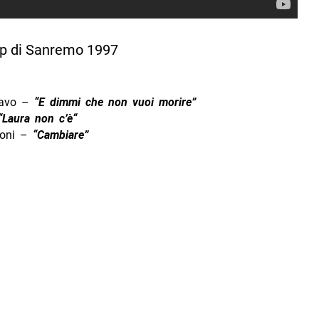
roni –
“Cambiare”
Freska –
“
Papa Nero
”
 Barsotti –
“Fragolina”
a –
“
Come ti tradirei
”