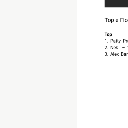
3. Alex Ba
Flop
1. Pitura 
2. Leandro
3. Camill