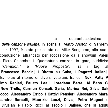
al
Teatro Ariston
di
Sanremo
dal 18 al 22 febbraio del 19
a da Mike Bongiorno, alla sua undicesima ed ultima c
 per l’occasione dalla showgirl Valeria Marini e dal c
i. Quarantuno canzoni in gara, suddivise nelle due categorie
roposte”
. Tra i big al debutto, ricordiamo
Francesco Bacci
 i
Ragazzi Italiani
,
Greta
e i
Pitura Freska
, oltre al ritorn
ra cui:
Nek, Patty Pravo, Anna Oxa, Massimo Ranieri, Fau
ertè, Al Bano Carrisi, Toto Cutugno
, i
New Trolls, Carm
ina Rei, Silvia Salemi, Tosca, Adriana Ruocco, Alessand
nsieri, Alessandro Mara
, gli
O.R.O., Camilla, Leandro Barsott
ivia, Petra Magoni
e i coniugi Alessandra Drusian e Fabi
 i
Jalisse
, che si aggiudicarono a sorpresa il t
abile
“Fiumi di parole”.
ve leve, segnaliamo le presenze di:
Alex Baroni, Niccolò Fa
Vito Marletta,
i
D.O.C. Rock, Domino, Randy Roberts, Luc
 secolo Michele Salvemini, alias Caparezza),
Paolo Carta, T
orelle
Paola e Chiara
, vincitrici della sezione giovani con
“
merosi gli ospiti internazionali, da David Bowie ai Bee Gee
e Girl, Jamiroquai, Lionel Ritchie, Al Jarreau e Natalie Cole.