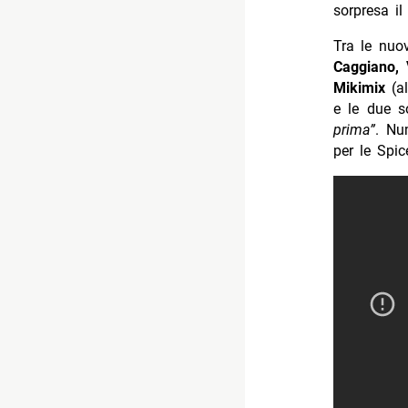
Top e Fl
Top
1. Patty P
2. Nek –