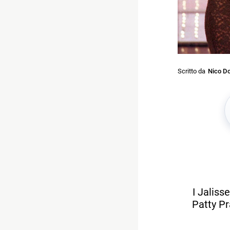
Scritto da
Nico Do
I Jaliss
Patty Pr