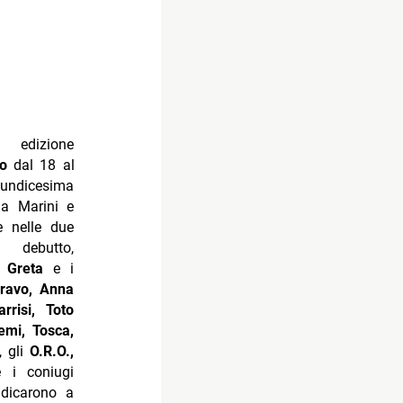
97, è stata
onduzione,
omico Piero
“Campioni”
ni
, i
Dirotta
o di diversi
sto Leali,
en Consoli,
ro Errico
, i
i, Maurizio
o Ricci, al
itolo con
bi, Massimo
a Lombardi,
ony Brescia
Amici come
s, passando