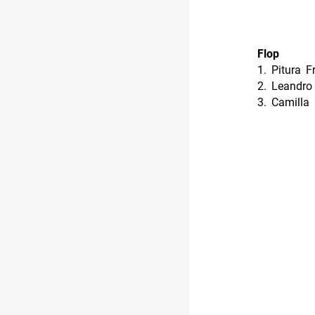
dalla mani
parole”
dei
dimmi che
“Laura non
emiliano. 
parlerò d’
Syria,
“A 
Consoli,
“
V
che te
“
di 
di Tosca
“Capelli”
di
che sento”
Vittor
un’aggu