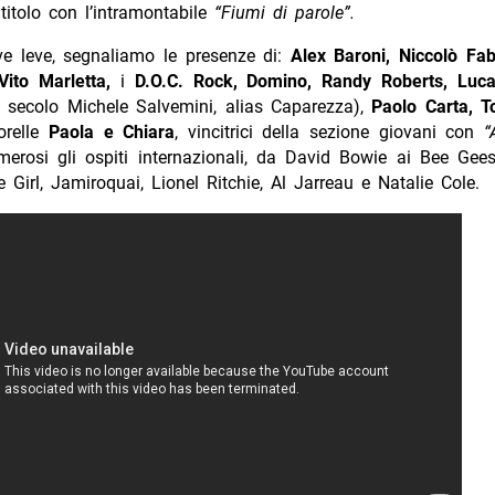
op di Sanremo 1997
ravo –
“E dimmi che non vuoi morire”
“
Laura non c’è
“