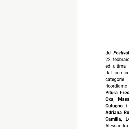
in scena 
presentat
affiancato
Chiambrett
e
“Nuove P
su Cuba
,
veterani, t
Loredana B
Syria, Mar
Cattivi Pe
Lauzi, Ol
secolo
l’intramont
Tra le nuo
Caggiano, 
Mikimix
(al
e le due s
prima”
. Nu
per le Spic