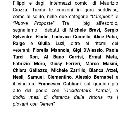
Filippi e dagli intermezzi comici di Maurizio
Crozza. Trenta le canzoni in gara suddivise,
come al solito, nelle due categorie
“Campioni”
e
“Nuove Proposte”
. Tra i big all’esordio,
segnaliamo i debutti di
Michele Bravi, Sergio
Sylvestre, Elodie, Lodovica Comello, Alice Paba,
Raige
e
Giulia Luzi
, oltre ai ritorni dei
veterani:
Fiorella Mannoia, Gigi D’Alessio, Paola
Turci, Ron, Al Bano Carrisi, Ermal Meta,
Fabrizio Moro, Giusy Ferreri, Marco Masini,
Chiara Galiazzo, Michele Zarrillo, Bianca Atzei,
Nesli, Samuel, Clementino, Alessio Bernabei
e
il vincitore
Francesco Gabbani
, sul gradino più
alto del podio con
“Occidentali’s karma”, a
dodici mesi di distanza dalla vittoria tra i
giovani con “Amen”.