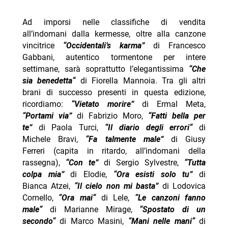
Ad imporsi nelle classifiche di vendita
all’indomani dalla kermesse, oltre alla canzone
vincitrice
“Occidentali’s karma”
di Francesco
Gabbani, autentico tormentone per intere
settimane, sarà soprattutto l’elegantissima
“
Che
sia benedetta
“
di Fiorella Mannoia. Tra gli altri
brani di successo presenti in questa edizione,
ricordiamo:
“Vietato morire”
di Ermal Meta,
“Portami via”
di Fabrizio Moro,
“Fatti bella per
te”
di Paola Turci,
“
Il diario degli errori
“
di
Michele Bravi,
“Fa talmente male”
di Giusy
Ferreri (capita in ritardo, all’indomani della
rassegna),
“Con te”
di Sergio Sylvestre,
“Tutta
colpa mia”
di Elodie,
“Ora esisti solo tu”
di
Bianca Atzei,
“Il cielo non mi basta”
di Lodovica
Comello,
“
Ora mai
“
di Lele,
“
Le canzoni fanno
male
“
di Marianne Mirage,
“
Spostato di un
secondo
“
di Marco Masini,
“
Mani nelle mani
“
di