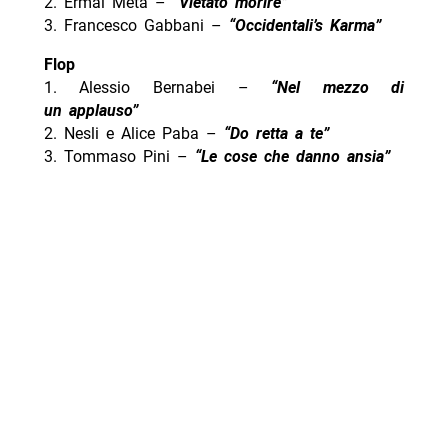
2. Ermal Meta –
“Vietato morire”
3. Francesco Gabbani –
“Occidentali’s Karma”
Flop
1. Alessio Bernabei –
“Nel mezzo di
un applauso”
2. Nesli e Alice Paba –
“
Do retta a te
”
3. Tommaso Pini –
“Le cose che danno ansia”