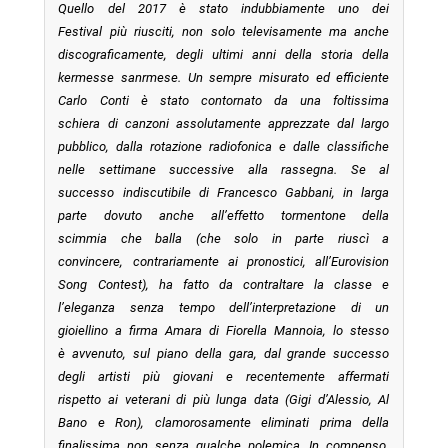
Quello del 2017 è stato indubbiamente uno dei
Festival più riusciti, non solo televisamente ma anche
discograficamente, degli ultimi anni della storia della
kermesse sanrmese. Un sempre misurato ed efficiente
Carlo Conti è stato contornato da una foltissima
schiera di canzoni assolutamente apprezzate dal largo
pubblico, dalla rotazione radiofonica e dalle classifiche
nelle settimane successive alla rassegna. Se al
successo indiscutibile di Francesco Gabbani, in larga
parte dovuto anche all’effetto tormentone della
scimmia che balla (che solo in parte riuscì a
convincere, contrariamente ai pronostici, all’Eurovision
Song Contest), ha fatto da contraltare la classe e
l’eleganza senza tempo dell’interpretazione di un
gioiellino a firma Amara di Fiorella Mannoia, lo stesso
è avvenuto, sul piano della gara, dal grande successo
degli artisti più giovani e recentemente affermati
rispetto ai veterani di più lunga data (Gigi d’Alessio, Al
Bano e Ron), clamorosamente eliminati prima della
finalissima non senza qualche polemica. In compenso,