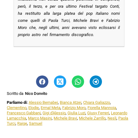
però, il terzo, e per ora ultimo Festival targato Conti,
ha restituito alla larga platea del pop italiano nomi
come quelli di Paola Turci, Michele Bravi e Fabrizio
Moro che, negli ultimi, anni avevano visto eclissarsi il
proprio astro nel firmamento discografico.
Scritto da
Nico Donvito
Parliamo di:
Alessio Bernabei
,
Bianca Atzei
,
Chiara Galiazzo
,
Clementino
,
Elodie
,
Ermal Meta
,
Fabrizio Moro
,
Fiorella Mannoia
,
Francesco Gabbani
,
Gigi d'Alessio
,
Giulia Luzi
,
Giusy Ferreri
,
Leonardo
Lamacchia
,
Marco Masini
,
Michele Bravi
,
Michele Zarrillo
,
Nesli
,
Paola
Turci
,
Raige
,
Samuel