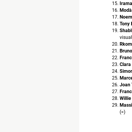
Iram
Modà
Noem
Tony 
Shabl
visual
Rkom
Bruno
Franc
Clara
Simon
Marce
Joan 
Franc
Willi
Massi
(=)