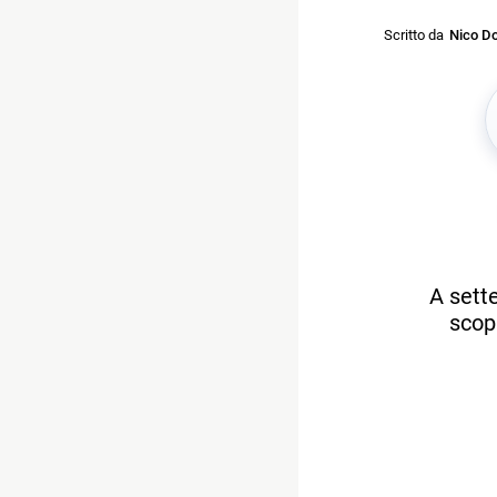
Scritto da
Nico Do
A sett
scop