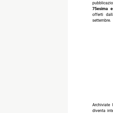
pubblicazi
75esima ed
offerti da
settembre.
Archiviate 
diventa int