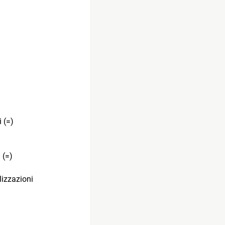
 (=)
 (=)
lizzazioni