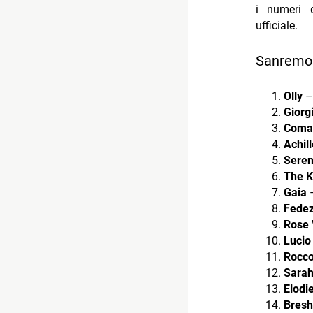
i numeri
ufficiale.
Sanremo 2
Olly
– 
Giorg
Coma
Achil
Seren
The K
Gaia
–
Fede
Rose V
Lucio
Rocco
Sarah
Elodi
Bresh