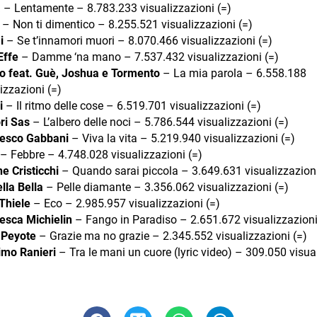
a
– Lentamente – 8.783.233 visualizzazioni (=)
– Non ti dimentico – 8.255.521 visualizzazioni (=)
i
– Se t’innamori muori – 8.070.466 visualizzazioni (=)
Effe
– Damme ‘na mano – 7.537.432 visualizzazioni (=)
o feat. Guè, Joshua e Tormento
– La mia parola – 6.558.188
izzazioni (=)
i
– Il ritmo delle cose – 6.519.701 visualizzazioni (=)
ri Sas
– L’albero delle noci – 5.786.544 visualizzazioni (=)
esco Gabbani
– Viva la vita – 5.219.940 visualizzazioni (=)
– Febbre – 4.748.028 visualizzazioni (=)
e Cristicchi
– Quando sarai piccola – 3.649.631 visualizzazioni
lla Bella
– Pelle diamante – 3.356.062 visualizzazioni (=)
Thiele
– Eco – 2.985.957 visualizzazioni (=)
esca Michielin
– Fango in Paradiso – 2.651.672 visualizzazioni
e Peyote
– Grazie ma no grazie – 2.345.552 visualizzazioni (=)
mo Ranieri
– Tra le mani un cuore (lyric video) – 309.050 visua