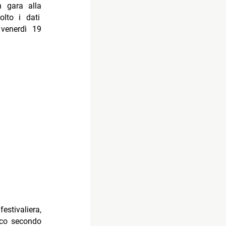
n gara alla
olto i dati
 venerdì 19
estivaliera,
lico secondo