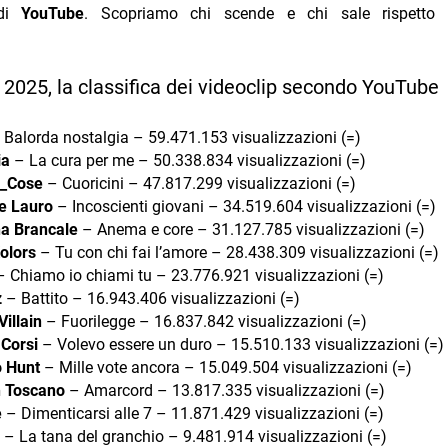
 di
YouTube
. Scopriamo chi scende e chi sale rispetto a
025, la classifica dei videoclip secondo YouTube
Balorda nostalgia – 59.471.153 visualizzazioni (=)
ia
– La cura per me – 50.338.834 visualizzazioni (=)
_Cose
– Cuoricini – 47.817.299 visualizzazioni (=)
le Lauro
– Incoscienti giovani – 34.519.604 visualizzazioni (=)
a Brancale
– Anema e core – 31.127.785 visualizzazioni (=)
olors
– Tu con chi fai l’amore – 28.438.309 visualizzazioni (=)
 Chiamo io chiami tu – 23.776.921 visualizzazioni (=)
z
– Battito – 16.943.406 visualizzazioni (=)
illain
– Fuorilegge – 16.837.842 visualizzazioni (=)
 Corsi
– Volevo essere un duro – 15.510.133 visualizzazioni (=)
 Hunt
– Mille vote ancora – 15.049.504 visualizzazioni (=)
 Toscano
– Amarcord – 13.817.335 visualizzazioni (=)
e
– Dimenticarsi alle 7 – 11.871.429 visualizzazioni (=)
– La tana del granchio – 9.481.914 visualizzazioni (=)