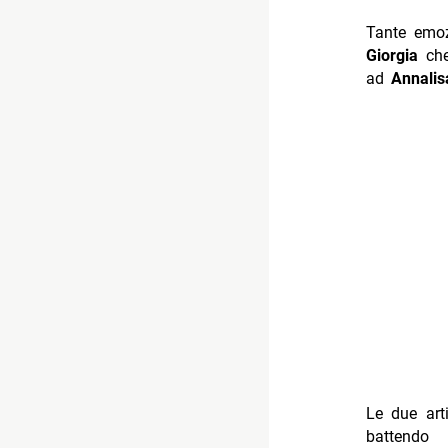
Tante emoz
Giorgia
che 
ad
Annalis
Le due art
battendo 