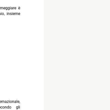
imeggiare è
io, insieme
rnazionale,
econdo gli