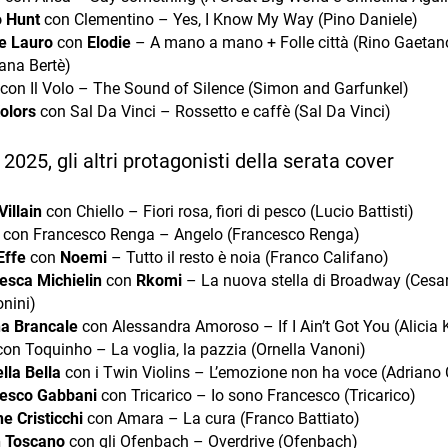
o Hunt
con Clementino – Yes, I Know My Way (Pino Daniele)
le Lauro
con
Elodie
– A mano a mano + Folle città (Rino Gaetan
ana Bertè)
con Il Volo – The Sound of Silence (Simon and Garfunkel)
olors
con Sal Da Vinci – Rossetto e caffè (Sal Da Vinci)
025, gli altri protagonisti della serata cover
Villain
con Chiello – Fiori rosa, fiori di pesco (Lucio Battisti)
con Francesco Renga – Angelo (Francesco Renga)
Effe
con
Noemi
– Tutto il resto è noia (Franco Califano)
esca Michielin
con
Rkomi
– La nuova stella di Broadway (Cesa
nini)
a Brancale
con Alessandra Amoroso – If I Ain’t Got You (Alicia 
on Toquinho – La voglia, la pazzia (Ornella Vanoni)
lla Bella
con i Twin Violins – L’emozione non ha voce (Adriano
esco Gabbani
con Tricarico – Io sono Francesco (Tricarico)
e Cristicchi
con Amara – La cura (Franco Battiato)
h Toscano
con gli Ofenbach – Overdrive (Ofenbach)