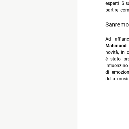
esperti Sis
partire com
Sanremo 2
Ad affian
Mahmood
.
novità, in 
è stato pr
influenzino
di emozion
della music