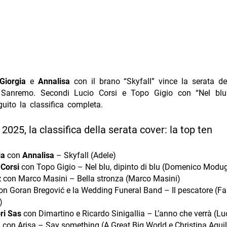
Giorgia
e
Annalisa
con il brano “Skyfall” vince la serata de
i Sanremo. Secondi Lucio Corsi e Topo Gigio con “Nel blu
guito la classifica completa.
025, la classifica della serata cover: la top ten
ia
con
Annalisa
– Skyfall (Adele)
 Corsi
con Topo Gigio – Nel blu, dipinto di blu (Domenico Modu
z
con Marco Masini – Bella stronza (Marco Masini)
n Goran Bregović e la Wedding Funeral Band – Il pescatore (Fa
)
ri Sas
con Dimartino e Ricardo Sinigallia – L’anno che verrà (Lu
a
con Arisa – Say something (A Great Big World e Christina Aguil