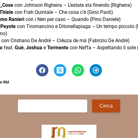
_Cose
con Johnson Righeira – L’estate sta finendo (Righeira)
Thiele
con Frah Quintale – Che cosa c’è (Gino Paoli)
mo Ranieri
con i Neri per caso – Quando (Pino Daniele)
e Peyote
con Tiromancino e Ditonellapiaga – Un tempo piccolo 
ano)
con Cristiano De André – Crêuza de mä (Fabrizio De André)
o
feat.
Guè
,
Joshua
e
Tormento
con Neffa – Aspettando il sole 
ne RM
Ricerca
per: