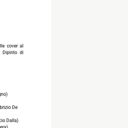
lle cover al
 Dipinto di
gno)
brizio De
cio Dalla)
era)