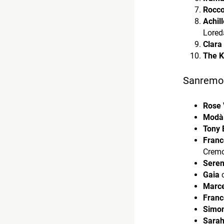
Rocc
Achil
Lored
Clara
The K
Sanremo 2
Rose 
Modà
Tony 
Franc
Cremo
Seren
Gaia
c
Marce
Franc
Simon
Sara