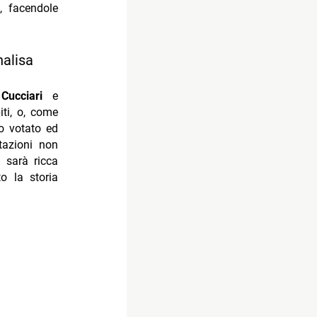
0, facendole
nalisa
 Cucciari
e
iti, o, come
no votato ed
tazioni non
a sarà ricca
o la storia