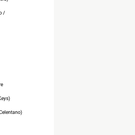
o /
re
Keys)
 Celentano)