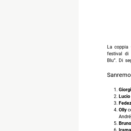
La coppia
festival d
Blu”. Di se
Sanremo 2
Giorg
Lucio
Fede
Olly
co
André
Bruno
Iram