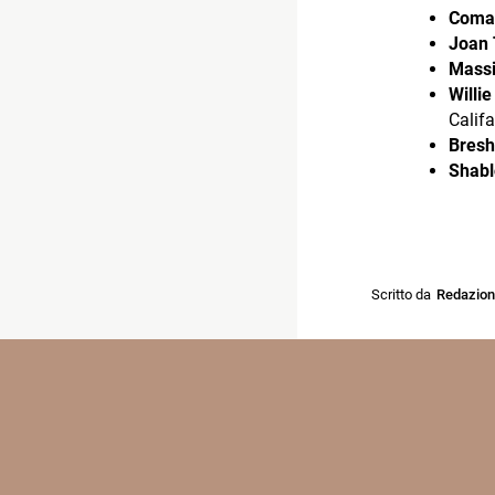
Coma
Joan 
Massi
Willi
Calif
Bresh
Shabl
Scritto da
Redazio