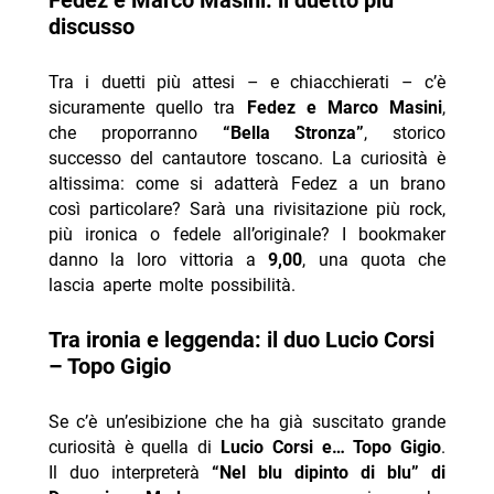
Fedez e Marco Masini: il duetto più
discusso
Tra i duetti più attesi – e chiacchierati – c’è
sicuramente quello tra
Fedez e Marco Masini
,
che proporranno
“Bella Stronza”
, storico
successo del cantautore toscano. La curiosità è
altissima: come si adatterà Fedez a un brano
così particolare? Sarà una rivisitazione più rock,
più ironica o fedele all’originale? I bookmaker
danno la loro vittoria a
9,00
, una quota che
lascia aperte molte possibilità.
Tra ironia e leggenda: il duo Lucio Corsi
– Topo Gigio
Se c’è un’esibizione che ha già suscitato grande
curiosità è quella di
Lucio Corsi e… Topo Gigio
.
Il duo interpreterà
“Nel blu dipinto di blu” di