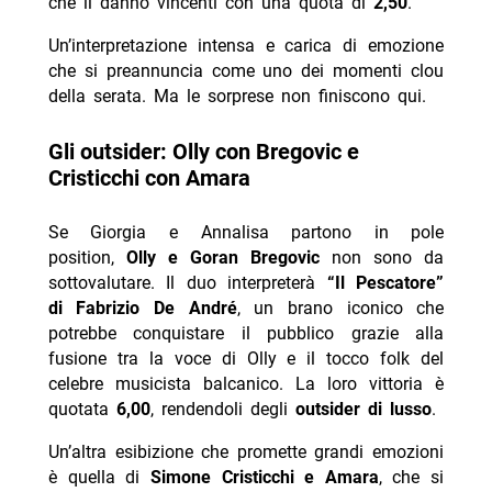
che li danno vincenti con una quota di
2,50
.
Un’interpretazione intensa e carica di emozione
che si preannuncia come uno dei momenti clou
della serata. Ma le sorprese non finiscono qui.
Gli outsider: Olly con Bregovic e
Cristicchi con Amara
Se Giorgia e Annalisa partono in pole
position,
Olly e Goran Bregovic
non sono da
sottovalutare. Il duo interpreterà
“Il Pescatore”
di Fabrizio De André
, un brano iconico che
potrebbe conquistare il pubblico grazie alla
fusione tra la voce di Olly e il tocco folk del
celebre musicista balcanico. La loro vittoria è
quotata
6,00
, rendendoli degli
outsider di lusso
.
Un’altra esibizione che promette grandi emozioni
è quella di
Simone Cristicchi e Amara
, che si