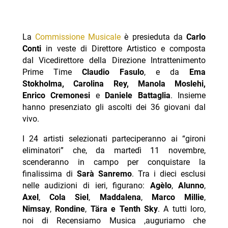
La
Commissione Musicale
è presieduta da
Carlo
Conti
in veste di Direttore Artistico e composta
dal Vicedirettore della Direzione Intrattenimento
Prime Time
Claudio Fasulo
, e da
Ema
Stokholma, Carolina Rey, Manola Moslehi,
Enrico Cremonesi
e
Daniele Battaglia
. Insieme
hanno presenziato gli ascolti dei 36 giovani dal
vivo.
I 24 artisti selezionati parteciperanno ai “gironi
eliminatori” che, da martedì 11 novembre,
scenderanno in campo per conquistare la
finalissima di
Sarà Sanremo
. Tra i dieci esclusi
nelle audizioni di ieri, figurano:
Agèlo
,
Alunno
,
Axel
,
Cola Siel
,
Maddalena
,
Marco Millie
,
Nimsay
,
Rondine
,
Tära e
Tenth Sky
. A tutti loro,
noi di Recensiamo Musica ,auguriamo che